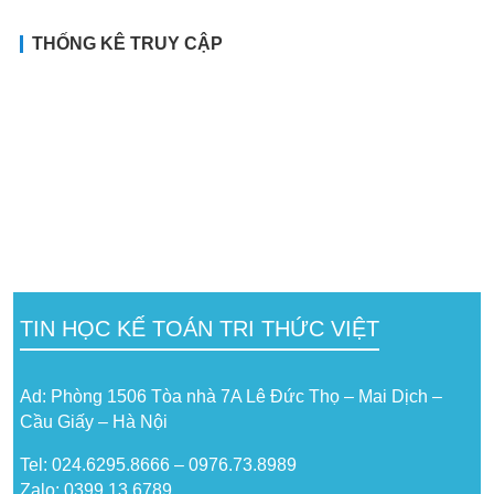
THỐNG KÊ TRUY CẬP
TIN HỌC KẾ TOÁN TRI THỨC VIỆT
Ad: Phòng 1506 Tòa nhà 7A Lê Đức Thọ – Mai Dịch –
Cầu Giấy – Hà Nội
Tel: 024.6295.8666 – 0976.73.8989
Zalo: 0399 13 6789