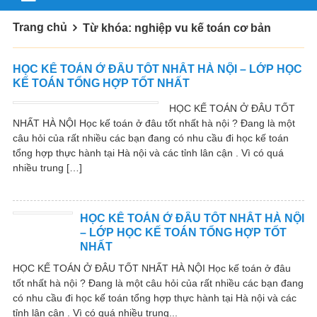
Trang chủ
Từ khóa: nghiệp vu kế toán cơ bản
HỌC KẾ TOÁN Ở ĐÂU TỐT NHẤT HÀ NỘI – LỚP HỌC
KẾ TOÁN TỔNG HỢP TỐT NHẤT
HỌC KẾ TOÁN Ở ĐÂU TỐT
NHẤT HÀ NỘI Học kế toán ở đâu tốt nhất hà nội ? Đang là một
câu hỏi của rất nhiều các bạn đang có nhu cầu đi học kế toán
tổng hợp thực hành tại Hà nội và các tỉnh lân cận . Vì có quá
nhiều trung […]
HỌC KẾ TOÁN Ở ĐÂU TỐT NHẤT HÀ NỘI
– LỚP HỌC KẾ TOÁN TỔNG HỢP TỐT
NHẤT
HỌC KẾ TOÁN Ở ĐÂU TỐT NHẤT HÀ NỘI Học kế toán ở đâu
tốt nhất hà nội ? Đang là một câu hỏi của rất nhiều các bạn đang
có nhu cầu đi học kế toán tổng hợp thực hành tại Hà nội và các
tỉnh lân cận . Vì có quá nhiều trung...