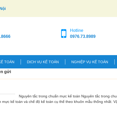
Nội
Hotline
.8666
0976.73.8989
KẾ TOÁN
DỊCH VỤ KẾ TOÁN
NGHIỆP VỤ KẾ TOÁN
ền gửi
Nguyên tắc trong chuẩn mực kế toán Nguyên tắc trong ch
n mực kế toán và chế độ kế toán cụ thể theo khuôn mẫu thống nhất. 