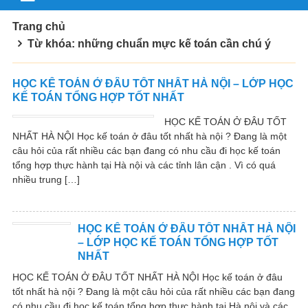
Trang chủ
Từ khóa: những chuẩn mực kế toán cần chú ý
HỌC KẾ TOÁN Ở ĐÂU TỐT NHẤT HÀ NỘI – LỚP HỌC
KẾ TOÁN TỔNG HỢP TỐT NHẤT
HỌC KẾ TOÁN Ở ĐÂU TỐT
NHẤT HÀ NỘI Học kế toán ở đâu tốt nhất hà nội ? Đang là một
câu hỏi của rất nhiều các bạn đang có nhu cầu đi học kế toán
tổng hợp thực hành tại Hà nội và các tỉnh lân cận . Vì có quá
nhiều trung […]
HỌC KẾ TOÁN Ở ĐÂU TỐT NHẤT HÀ NỘI
– LỚP HỌC KẾ TOÁN TỔNG HỢP TỐT
NHẤT
HỌC KẾ TOÁN Ở ĐÂU TỐT NHẤT HÀ NỘI Học kế toán ở đâu
tốt nhất hà nội ? Đang là một câu hỏi của rất nhiều các bạn đang
có nhu cầu đi học kế toán tổng hợp thực hành tại Hà nội và các