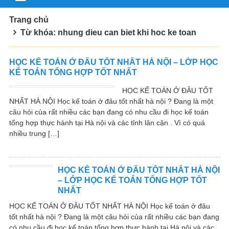
Trang chủ
Từ khóa: nhung dieu can biet khi hoc ke toan
HỌC KẾ TOÁN Ở ĐÂU TỐT NHẤT HÀ NỘI – LỚP HỌC
KẾ TOÁN TỔNG HỢP TỐT NHẤT
HỌC KẾ TOÁN Ở ĐÂU TỐT
NHẤT HÀ NỘI Học kế toán ở đâu tốt nhất hà nội ? Đang là một
câu hỏi của rất nhiều các bạn đang có nhu cầu đi học kế toán
tổng hợp thực hành tại Hà nội và các tỉnh lân cận . Vì có quá
nhiều trung […]
HỌC KẾ TOÁN Ở ĐÂU TỐT NHẤT HÀ NỘI
– LỚP HỌC KẾ TOÁN TỔNG HỢP TỐT
NHẤT
HỌC KẾ TOÁN Ở ĐÂU TỐT NHẤT HÀ NỘI Học kế toán ở đâu
tốt nhất hà nội ? Đang là một câu hỏi của rất nhiều các bạn đang
có nhu cầu đi học kế toán tổng hợp thực hành tại Hà nội và các