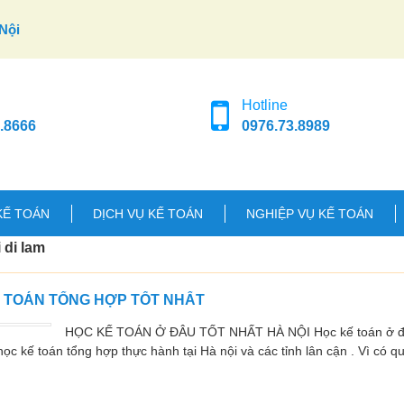
Nội
Hotline
.8666
0976.73.8989
KẾ TOÁN
DỊCH VỤ KẾ TOÁN
NGHIỆP VỤ KẾ TOÁN
 di lam
Ế TOÁN TỔNG HỢP TỐT NHẤT
HỌC KẾ TOÁN Ở ĐÂU TỐT NHẤT HÀ NỘI Học kế toán ở đâu
ọc kế toán tổng hợp thực hành tại Hà nội và các tỉnh lân cận . Vì có q