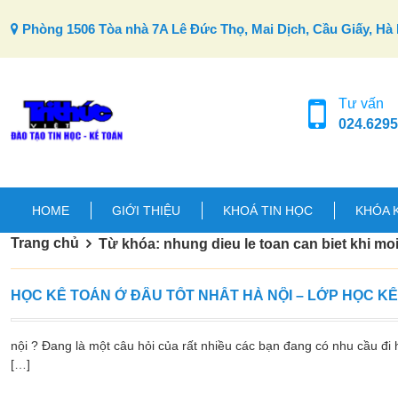
Skip to content
Phòng 1506 Tòa nhà 7A Lê Đức Thọ, Mai Dịch, Cầu Giấy, Hà 
Tư vấn
024.6295
HOME
GIỚI THIỆU
KHOÁ TIN HỌC
KHÓA 
Trang chủ
Từ khóa: nhung dieu le toan can biet khi moi
HỌC KẾ TOÁN Ở ĐÂU TỐT NHẤT HÀ NỘI – LỚP HỌC K
nội ? Đang là một câu hỏi của rất nhiều các bạn đang có nhu cầu đi h
[…]