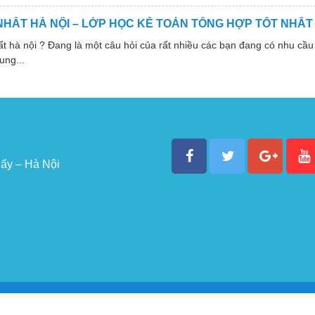
NHẤT HÀ NỘI – LỚP HỌC KẾ TOÁN TỔNG HỢP TỐT NHẤT
 nội ? Đang là một câu hỏi của rất nhiều các bạn đang có nhu cầu 
ung...
ấy – Hà Nội