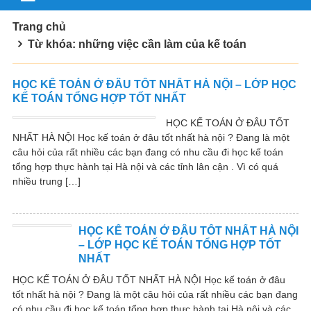
Trang chủ
Từ khóa: những việc cần làm của kế toán
HỌC KẾ TOÁN Ở ĐÂU TỐT NHẤT HÀ NỘI – LỚP HỌC
KẾ TOÁN TỔNG HỢP TỐT NHẤT
HỌC KẾ TOÁN Ở ĐÂU TỐT
NHẤT HÀ NỘI Học kế toán ở đâu tốt nhất hà nội ? Đang là một
câu hỏi của rất nhiều các bạn đang có nhu cầu đi học kế toán
tổng hợp thực hành tại Hà nội và các tỉnh lân cận . Vì có quá
nhiều trung […]
HỌC KẾ TOÁN Ở ĐÂU TỐT NHẤT HÀ NỘI
– LỚP HỌC KẾ TOÁN TỔNG HỢP TỐT
NHẤT
HỌC KẾ TOÁN Ở ĐÂU TỐT NHẤT HÀ NỘI Học kế toán ở đâu
tốt nhất hà nội ? Đang là một câu hỏi của rất nhiều các bạn đang
có nhu cầu đi học kế toán tổng hợp thực hành tại Hà nội và các