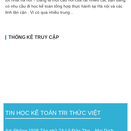
có nhu cầu đi học kế toán tổng hợp thực hành tại Hà nội và các
tỉnh lân cận . Vì có quá nhiều trung...
THỐNG KÊ TRUY CẬP
TIN HỌC KẾ TOÁN TRI THỨC VIỆT
Ad: Phòng 1506 Tòa nhà 7A Lê Đức Thọ – Mai Dịch –