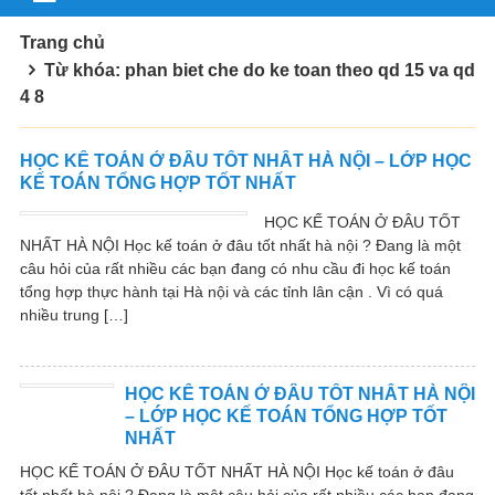
Trang chủ
Từ khóa: phan biet che do ke toan theo qd 15 va qd
4 8
HỌC KẾ TOÁN Ở ĐÂU TỐT NHẤT HÀ NỘI – LỚP HỌC
KẾ TOÁN TỔNG HỢP TỐT NHẤT
HỌC KẾ TOÁN Ở ĐÂU TỐT
NHẤT HÀ NỘI Học kế toán ở đâu tốt nhất hà nội ? Đang là một
câu hỏi của rất nhiều các bạn đang có nhu cầu đi học kế toán
tổng hợp thực hành tại Hà nội và các tỉnh lân cận . Vì có quá
nhiều trung […]
HỌC KẾ TOÁN Ở ĐÂU TỐT NHẤT HÀ NỘI
– LỚP HỌC KẾ TOÁN TỔNG HỢP TỐT
NHẤT
HỌC KẾ TOÁN Ở ĐÂU TỐT NHẤT HÀ NỘI Học kế toán ở đâu
tốt nhất hà nội ? Đang là một câu hỏi của rất nhiều các bạn đang