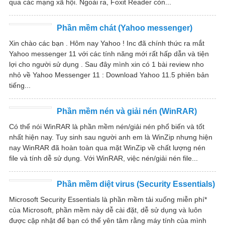
qua các mạng xã hội. Ngoài ra, Foxit Reader còn...
Phần mềm chát (Yahoo messenger)
Xin chào các bạn . Hôm nay Yahoo ! Inc đã chính thức ra mắt
Yahoo messenger 11 với các tính năng mới rất hấp dẫn và tiện
lợi cho người sử dụng . Sau đây mình xin có 1 bài review nho
nhỏ về Yahoo Messenger 11 : Download Yahoo 11.5 phiên bản
tiếng...
Phần mềm nén và giải nén (WinRAR)
Có thể nói WinRAR là phần mềm nén/giải nén phổ biến và tốt
nhất hiện nay. Tuy sinh sau người anh em là WinZip nhưng hiện
nay WinRAR đã hoàn toàn qua mặt WinZip về chất lượng nén
file và tính dễ sử dụng. Với WinRAR, việc nén/giải nén file...
Phần mềm diệt virus (Security Essentials)
Microsoft Security Essentials là phần mềm tải xuống miễn phí*
của Microsoft, phần mềm này dễ cài đặt, dễ sử dụng và luôn
được cập nhật để bạn có thể yên tâm rằng máy tính của mình