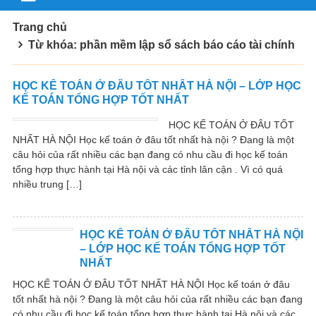
Trang chủ
Từ khóa: phần mềm lập sổ sách báo cáo tài chính
HỌC KẾ TOÁN Ở ĐÂU TỐT NHẤT HÀ NỘI – LỚP HỌC
KẾ TOÁN TỔNG HỢP TỐT NHẤT
HỌC KẾ TOÁN Ở ĐÂU TỐT
NHẤT HÀ NỘI Học kế toán ở đâu tốt nhất hà nội ? Đang là một
câu hỏi của rất nhiều các bạn đang có nhu cầu đi học kế toán
tổng hợp thực hành tại Hà nội và các tỉnh lân cận . Vì có quá
nhiều trung […]
HỌC KẾ TOÁN Ở ĐÂU TỐT NHẤT HÀ NỘI
– LỚP HỌC KẾ TOÁN TỔNG HỢP TỐT
NHẤT
HỌC KẾ TOÁN Ở ĐÂU TỐT NHẤT HÀ NỘI Học kế toán ở đâu
tốt nhất hà nội ? Đang là một câu hỏi của rất nhiều các bạn đang
có nhu cầu đi học kế toán tổng hợp thực hành tại Hà nội và các