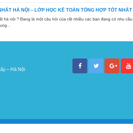
NHẤT HÀ NỘI – LỚP HỌC KẾ TOÁN TỔNG HỢP TỐT NHẤT
 nội ? Đang là một câu hỏi của rất nhiều các bạn đang có nhu cầu 
ung...
ấy – Hà Nội