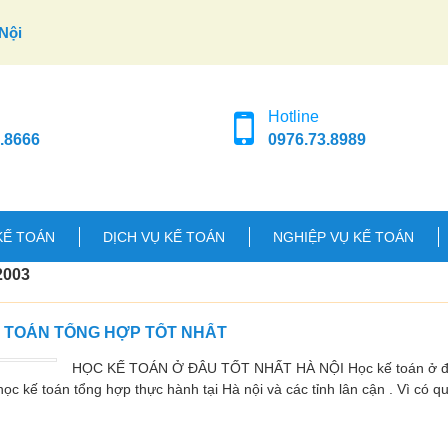
Nội
Hotline
.8666
0976.73.8989
KẾ TOÁN
DỊCH VỤ KẾ TOÁN
NGHIỆP VỤ KẾ TOÁN
2003
Ế TOÁN TỔNG HỢP TỐT NHẤT
HỌC KẾ TOÁN Ở ĐÂU TỐT NHẤT HÀ NỘI Học kế toán ở đâu
ọc kế toán tổng hợp thực hành tại Hà nội và các tỉnh lân cận . Vì có q