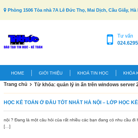
Skip to content
Phòng 1506 Tòa nhà 7A Lê Đức Thọ, Mai Dịch, Cầu Giấy, Hà 
Tư vấn
024.6295
HOME
GIỚI THIỆU
KHOÁ TIN HỌC
KHÓA 
Trang chủ
Từ khóa: quản lý in ấn trên windows server 
HỌC KẾ TOÁN Ở ĐÂU TỐT NHẤT HÀ NỘI – LỚP HỌC K
nội ? Đang là một câu hỏi của rất nhiều các bạn đang có nhu cầu đi h
[…]