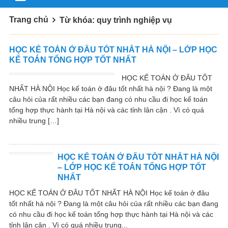
Trang chủ
Từ khóa: quy trình nghiệp vụ
HỌC KẾ TOÁN Ở ĐÂU TỐT NHẤT HÀ NỘI – LỚP HỌC
KẾ TOÁN TỔNG HỢP TỐT NHẤT
HỌC KẾ TOÁN Ở ĐÂU TỐT
NHẤT HÀ NỘI Học kế toán ở đâu tốt nhất hà nội ? Đang là một
câu hỏi của rất nhiều các bạn đang có nhu cầu đi học kế toán
tổng hợp thực hành tại Hà nội và các tỉnh lân cận . Vì có quá
nhiều trung […]
HỌC KẾ TOÁN Ở ĐÂU TỐT NHẤT HÀ NỘI
– LỚP HỌC KẾ TOÁN TỔNG HỢP TỐT
NHẤT
HỌC KẾ TOÁN Ở ĐÂU TỐT NHẤT HÀ NỘI Học kế toán ở đâu
tốt nhất hà nội ? Đang là một câu hỏi của rất nhiều các bạn đang
có nhu cầu đi học kế toán tổng hợp thực hành tại Hà nội và các
tỉnh lân cận . Vì có quá nhiều trung...