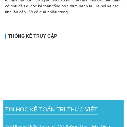
có nhu cầu đi học kế toán tổng hợp thực hành tại Hà nội và các
tỉnh lân cận . Vì có quá nhiều trung...
THỐNG KÊ TRUY CẬP
TIN HỌC KẾ TOÁN TRI THỨC VIỆT
Ad: Phòng 1506 Tòa nhà 7A Lê Đức Thọ – Mai Dịch –