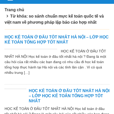
Trang chủ
Từ khóa: so sánh chuẩn mực kế toán quốc tế và
việt nam về phương pháp lập báo cáo hợp nhất
HỌC KẾ TOÁN Ở ĐÂU TỐT NHẤT HÀ NỘI – LỚP HỌC
KẾ TOÁN TỔNG HỢP TỐT NHẤT
HỌC KẾ TOÁN Ở ĐÂU TỐT
NHẤT HÀ NỘI Học kế toán ở đâu tốt nhất hà nội ? Đang là một
câu hỏi của rất nhiều các bạn đang có nhu cầu đi học kế toán
tổng hợp thực hành tại Hà nội và các tỉnh lân cận . Vì có quá
nhiều trung […]
HỌC KẾ TOÁN Ở ĐÂU TỐT NHẤT HÀ NỘI
– LỚP HỌC KẾ TOÁN TỔNG HỢP TỐT
NHẤT
HỌC KẾ TOÁN Ở ĐÂU TỐT NHẤT HÀ NỘI Học kế toán ở đâu
tốt nhất hà nội ? Đang là một câu hỏi của rất nhiều các bạn đang