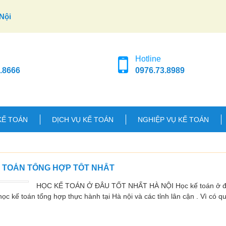
Nội
Hotline
.8666
0976.73.8989
KẾ TOÁN
DỊCH VỤ KẾ TOÁN
NGHIỆP VỤ KẾ TOÁN
Ế TOÁN TỔNG HỢP TỐT NHẤT
HỌC KẾ TOÁN Ở ĐÂU TỐT NHẤT HÀ NỘI Học kế toán ở đâu
ọc kế toán tổng hợp thực hành tại Hà nội và các tỉnh lân cận . Vì có q