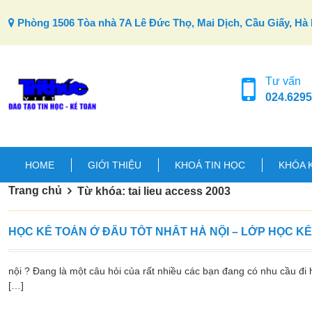
Skip to content
Phòng 1506 Tòa nhà 7A Lê Đức Thọ, Mai Dịch, Cầu Giấy, Hà 
Tư vấn
024.6295
HOME
GIỚI THIỆU
KHOÁ TIN HỌC
KHÓA 
Trang chủ
Từ khóa: tai lieu access 2003
HỌC KẾ TOÁN Ở ĐÂU TỐT NHẤT HÀ NỘI – LỚP HỌC K
nội ? Đang là một câu hỏi của rất nhiều các bạn đang có nhu cầu đi h
[…]