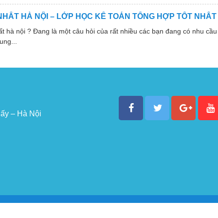
NHẤT HÀ NỘI – LỚP HỌC KẾ TOÁN TỔNG HỢP TỐT NHẤT
 nội ? Đang là một câu hỏi của rất nhiều các bạn đang có nhu cầu 
ung...
ấy – Hà Nội