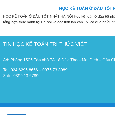
HỌC KẾ TOÁN Ở ĐÂU TỐT 
HỌC KẾ TOÁN Ở ĐÂU TỐT NHẤT HÀ NỘI Học kế toán ở đâu tốt nhất hà
tổng hợp thực hành tại Hà nội và các tỉnh lân cận . Vì có quá nhiều tr
TIN HỌC KẾ TOÁN TRI THỨC VIỆT
Ad: Phòng 1506 Tòa nhà 7A Lê Đức Thọ – Mai Dịch – Cầu Gi
Tel: 024.6295.8666 – 0976.73.8989
Zalo: 0399 13 6789