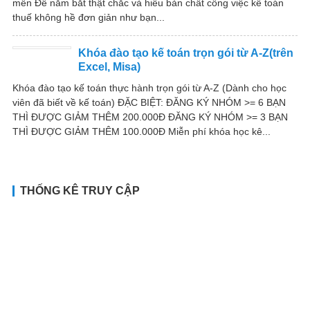
mến Để nắm bắt thật chắc và hiểu bản chất công việc kế toán
thuế không hề đơn giản như bạn...
Khóa đào tạo kế toán trọn gói từ A-Z(trên
Excel, Misa)
Khóa đào tạo kế toán thực hành trọn gói từ A-Z (Dành cho học
viên đã biết về kế toán) ĐẶC BIỆT: ĐĂNG KÝ NHÓM >= 6 BẠN
THÌ ĐƯỢC GIẢM THÊM 200.000Đ ĐĂNG KÝ NHÓM >= 3 BẠN
THÌ ĐƯỢC GIẢM THÊM 100.000Đ Miễn phí khóa học kê...
THỐNG KÊ TRUY CẬP