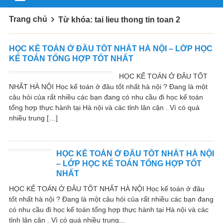
Trang chủ
Từ khóa: tai lieu thong tin toan 2
HỌC KẾ TOÁN Ở ĐÂU TỐT NHẤT HÀ NỘI – LỚP HỌC
KẾ TOÁN TỔNG HỢP TỐT NHẤT
HỌC KẾ TOÁN Ở ĐÂU TỐT
NHẤT HÀ NỘI Học kế toán ở đâu tốt nhất hà nội ? Đang là một
câu hỏi của rất nhiều các bạn đang có nhu cầu đi học kế toán
tổng hợp thực hành tại Hà nội và các tỉnh lân cận . Vì có quá
nhiều trung […]
HỌC KẾ TOÁN Ở ĐÂU TỐT NHẤT HÀ NỘI
– LỚP HỌC KẾ TOÁN TỔNG HỢP TỐT
NHẤT
HỌC KẾ TOÁN Ở ĐÂU TỐT NHẤT HÀ NỘI Học kế toán ở đâu
tốt nhất hà nội ? Đang là một câu hỏi của rất nhiều các bạn đang
có nhu cầu đi học kế toán tổng hợp thực hành tại Hà nội và các
tỉnh lân cận . Vì có quá nhiều trung...