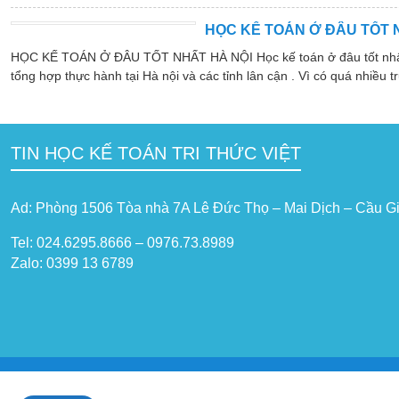
HỌC KẾ TOÁN Ở ĐÂU TỐT 
HỌC KẾ TOÁN Ở ĐÂU TỐT NHẤT HÀ NỘI Học kế toán ở đâu tốt nhất hà
tổng hợp thực hành tại Hà nội và các tỉnh lân cận . Vì có quá nhiều tr
TIN HỌC KẾ TOÁN TRI THỨC VIỆT
Ad: Phòng 1506 Tòa nhà 7A Lê Đức Thọ – Mai Dịch – Cầu Gi
Tel: 024.6295.8666 – 0976.73.8989
Zalo: 0399 13 6789