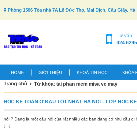
Skip to content
Phòng 1506 Tòa nhà 7A Lê Đức Thọ, Mai Dịch, Cầu Giấy, Hà 
Tư vấn
024.6295
HOME
GIỚI THIỆU
KHOÁ TIN HỌC
KHÓA 
Trang chủ
Từ khóa: tai phan mem misa ve may
HỌC KẾ TOÁN Ở ĐÂU TỐT NHẤT HÀ NỘI – LỚP HỌC K
nội ? Đang là một câu hỏi của rất nhiều các bạn đang có nhu cầu đi h
[…]