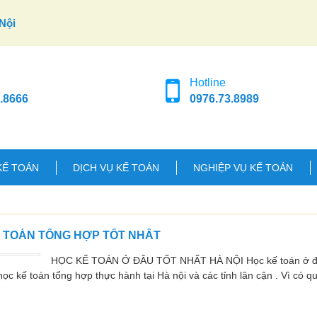
Nội
Hotline
.8666
0976.73.8989
KẾ TOÁN
DỊCH VỤ KẾ TOÁN
NGHIỆP VỤ KẾ TOÁN
Ế TOÁN TỔNG HỢP TỐT NHẤT
HỌC KẾ TOÁN Ở ĐÂU TỐT NHẤT HÀ NỘI Học kế toán ở đâu
ọc kế toán tổng hợp thực hành tại Hà nội và các tỉnh lân cận . Vì có q