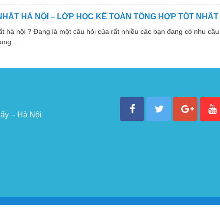
NHẤT HÀ NỘI – LỚP HỌC KẾ TOÁN TỔNG HỢP TỐT NHẤT
 nội ? Đang là một câu hỏi của rất nhiều các bạn đang có nhu cầu 
ung...
ấy – Hà Nội