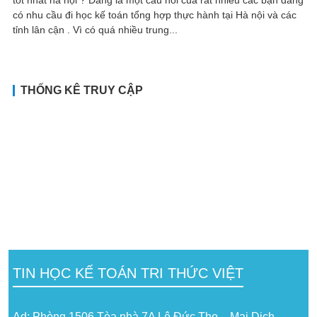
có nhu cầu đi học kế toán tổng hợp thực hành tại Hà nội và các
tỉnh lân cận . Vì có quá nhiều trung...
THỐNG KÊ TRUY CẬP
TIN HỌC KẾ TOÁN TRI THỨC VIỆT
Ad: Phòng 1506 Tòa nhà 7A Lê Đức Thọ – Mai Dịch –