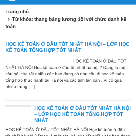
Trang chủ
Từ khóa: thang bảng lương đối với chức danh kế
toán
HỌC KẾ TOÁN Ở ĐÂU TỐT NHẤT HÀ NỘI – LỚP HỌC
KẾ TOÁN TỔNG HỢP TỐT NHẤT
HỌC KẾ TOÁN Ở ĐÂU TỐT
NHẤT HÀ NỘI Học kế toán ở đâu tốt nhất hà nội ? Đang là một
câu hỏi của rất nhiều các bạn đang có nhu cầu đi học kế toán
tổng hợp thực hành tại Hà nội và các tỉnh lân cận . Vì có quá
nhiều trung […]
HỌC KẾ TOÁN Ở ĐÂU TỐT NHẤT HÀ NỘI
– LỚP HỌC KẾ TOÁN TỔNG HỢP TỐT
NHẤT
HỌC KẾ TOÁN Ở ĐÂU TỐT NHẤT HÀ NỘI Học kế toán ở đâu
tốt nhất hà nội ? Đang là một câu hỏi của rất nhiều các bạn đang