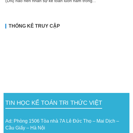
(DN) nào nên nhân sự kế toán luôn nằm trong...
THỐNG KÊ TRUY CẬP
TIN HỌC KẾ TOÁN TRI THỨC VIỆT
Ad: Phòng 1506 Tòa nhà 7A Lê Đức Thọ – Mai Dịch –
Cầu Giấy – Hà Nội