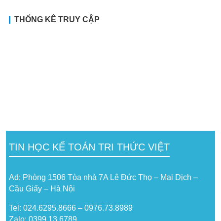
THỐNG KÊ TRUY CẬP
TIN HỌC KẾ TOÁN TRI THỨC VIỆT
Ad: Phòng 1506 Tòa nhà 7A Lê Đức Thọ – Mai Dịch –
Cầu Giấy – Hà Nội
Tel: 024.6295.8666 – 0976.73.8989
Zalo: 0399 13 6789