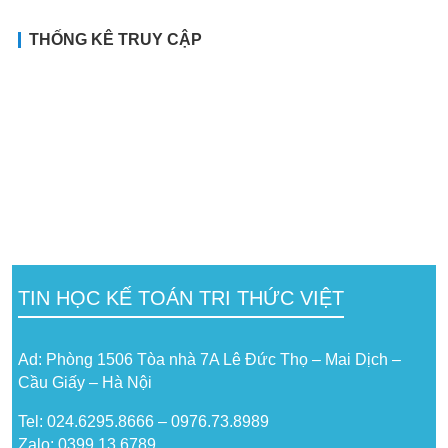
THỐNG KÊ TRUY CẬP
TIN HỌC KẾ TOÁN TRI THỨC VIỆT
Ad: Phòng 1506 Tòa nhà 7A Lê Đức Thọ – Mai Dịch –
Cầu Giấy – Hà Nội
Tel: 024.6295.8666 – 0976.73.8989
Zalo: 0399 13 6789