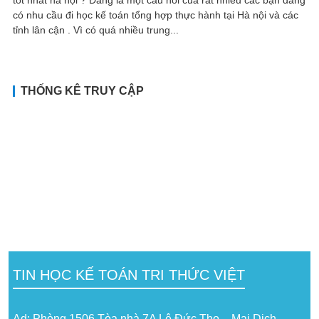
có nhu cầu đi học kế toán tổng hợp thực hành tại Hà nội và các
tỉnh lân cận . Vì có quá nhiều trung...
THỐNG KÊ TRUY CẬP
TIN HỌC KẾ TOÁN TRI THỨC VIỆT
Ad: Phòng 1506 Tòa nhà 7A Lê Đức Thọ – Mai Dịch –