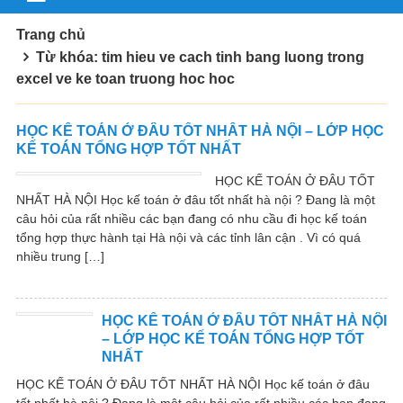
Trang chủ
Từ khóa: tim hieu ve cach tinh bang luong trong
excel ve ke toan truong hoc hoc
HỌC KẾ TOÁN Ở ĐÂU TỐT NHẤT HÀ NỘI – LỚP HỌC
KẾ TOÁN TỔNG HỢP TỐT NHẤT
HỌC KẾ TOÁN Ở ĐÂU TỐT
NHẤT HÀ NỘI Học kế toán ở đâu tốt nhất hà nội ? Đang là một
câu hỏi của rất nhiều các bạn đang có nhu cầu đi học kế toán
tổng hợp thực hành tại Hà nội và các tỉnh lân cận . Vì có quá
nhiều trung […]
HỌC KẾ TOÁN Ở ĐÂU TỐT NHẤT HÀ NỘI
– LỚP HỌC KẾ TOÁN TỔNG HỢP TỐT
NHẤT
HỌC KẾ TOÁN Ở ĐÂU TỐT NHẤT HÀ NỘI Học kế toán ở đâu
tốt nhất hà nội ? Đang là một câu hỏi của rất nhiều các bạn đang