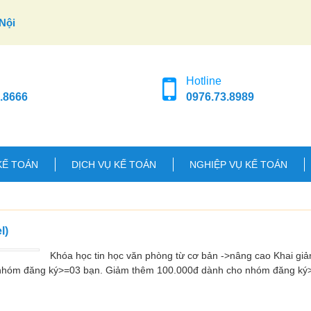
Nội
Hotline
.8666
0976.73.8989
KẾ TOÁN
DỊCH VỤ KẾ TOÁN
NGHIỆP VỤ KẾ TOÁN
l)
Khóa học tin học văn phòng từ cơ bản ->nâng cao Khai giả
 nhóm đăng ký>=03 bạn. Giảm thêm 100.000đ dành cho nhóm đăng ký