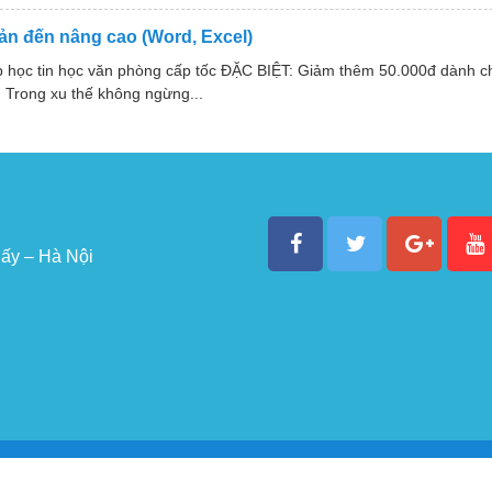
ản đến nâng cao (Word, Excel)
ớp học tin học văn phòng cấp tốc ĐẶC BIỆT: Giảm thêm 50.000đ dành 
Trong xu thế không ngừng...
ấy – Hà Nội