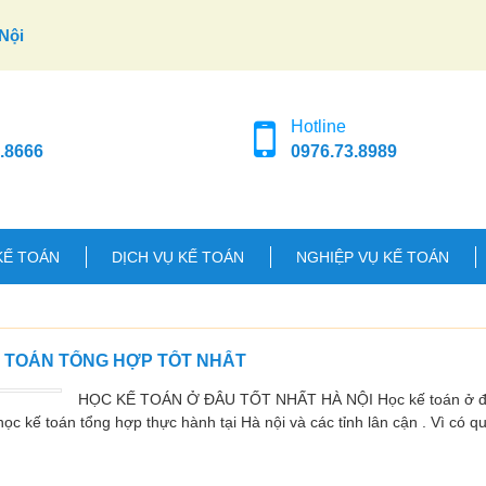
Nội
Hotline
.8666
0976.73.8989
KẾ TOÁN
DỊCH VỤ KẾ TOÁN
NGHIỆP VỤ KẾ TOÁN
Ế TOÁN TỔNG HỢP TỐT NHẤT
HỌC KẾ TOÁN Ở ĐÂU TỐT NHẤT HÀ NỘI Học kế toán ở đâu
ọc kế toán tổng hợp thực hành tại Hà nội và các tỉnh lân cận . Vì có q