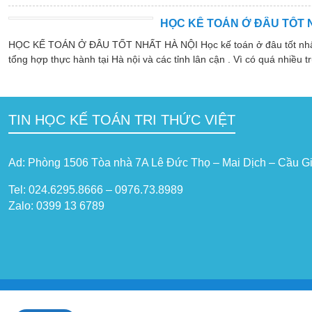
HỌC KẾ TOÁN Ở ĐÂU TỐT 
HỌC KẾ TOÁN Ở ĐÂU TỐT NHẤT HÀ NỘI Học kế toán ở đâu tốt nhất hà
tổng hợp thực hành tại Hà nội và các tỉnh lân cận . Vì có quá nhiều tr
TIN HỌC KẾ TOÁN TRI THỨC VIỆT
Ad: Phòng 1506 Tòa nhà 7A Lê Đức Thọ – Mai Dịch – Cầu Gi
Tel: 024.6295.8666 – 0976.73.8989
Zalo: 0399 13 6789