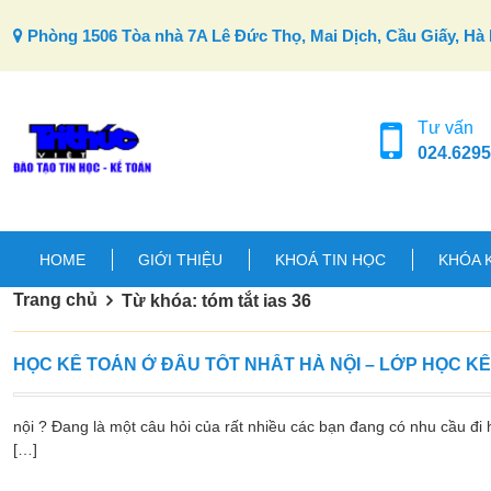
Skip to content
Phòng 1506 Tòa nhà 7A Lê Đức Thọ, Mai Dịch, Cầu Giấy, Hà 
Tư vấn
024.6295
HOME
GIỚI THIỆU
KHOÁ TIN HỌC
KHÓA 
Trang chủ
Từ khóa: tóm tắt ias 36
HỌC KẾ TOÁN Ở ĐÂU TỐT NHẤT HÀ NỘI – LỚP HỌC K
nội ? Đang là một câu hỏi của rất nhiều các bạn đang có nhu cầu đi h
[…]