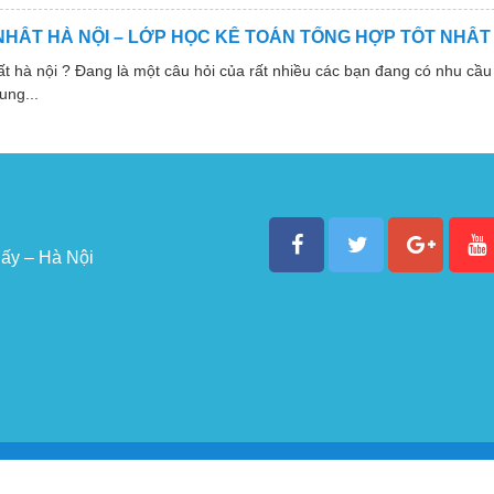
NHẤT HÀ NỘI – LỚP HỌC KẾ TOÁN TỔNG HỢP TỐT NHẤT
 nội ? Đang là một câu hỏi của rất nhiều các bạn đang có nhu cầu 
ung...
ấy – Hà Nội