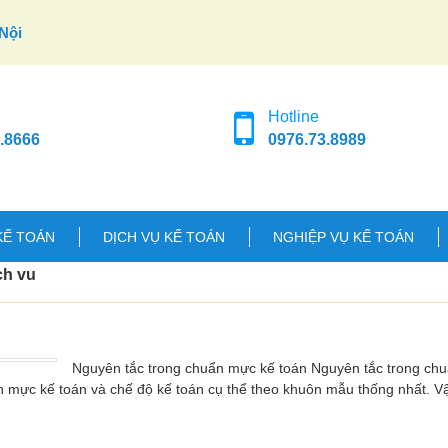
Nội
Hotline
.8666
0976.73.8989
KẾ TOÁN
DỊCH VỤ KẾ TOÁN
NGHIỆP VỤ KẾ TOÁN
ch vu
Nguyên tắc trong chuẩn mực kế toán Nguyên tắc trong ch
n mực kế toán và chế độ kế toán cụ thể theo khuôn mẫu thống nhất. 