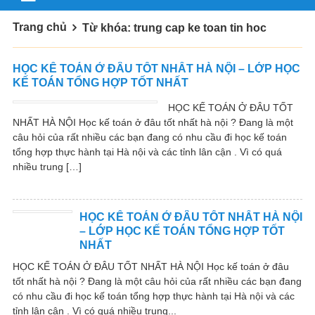
Trang chủ
Từ khóa: trung cap ke toan tin hoc
HỌC KẾ TOÁN Ở ĐÂU TỐT NHẤT HÀ NỘI – LỚP HỌC
KẾ TOÁN TỔNG HỢP TỐT NHẤT
HỌC KẾ TOÁN Ở ĐÂU TỐT
NHẤT HÀ NỘI Học kế toán ở đâu tốt nhất hà nội ? Đang là một
câu hỏi của rất nhiều các bạn đang có nhu cầu đi học kế toán
tổng hợp thực hành tại Hà nội và các tỉnh lân cận . Vì có quá
nhiều trung […]
HỌC KẾ TOÁN Ở ĐÂU TỐT NHẤT HÀ NỘI
– LỚP HỌC KẾ TOÁN TỔNG HỢP TỐT
NHẤT
HỌC KẾ TOÁN Ở ĐÂU TỐT NHẤT HÀ NỘI Học kế toán ở đâu
tốt nhất hà nội ? Đang là một câu hỏi của rất nhiều các bạn đang
có nhu cầu đi học kế toán tổng hợp thực hành tại Hà nội và các
tỉnh lân cận . Vì có quá nhiều trung...