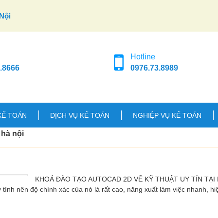
Nội
Hotline
.8666
0976.73.8989
KẾ TOÁN
DỊCH VỤ KẾ TOÁN
NGHIỆP VỤ KẾ TOÁN
 hà nội
KHOÁ ĐÀO TẠO AUTOCAD 2D VẼ KỸ THUẬT UY TÍN T
 tính nên độ chính xác của nó là rất cao, năng xuất làm việc nhanh, hi