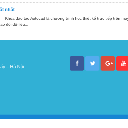
ốt nhất
ào tạo Autocad là chương trình học thiết kế trực tiếp trên máy
o đổi dữ liệu...
ấy – Hà Nội