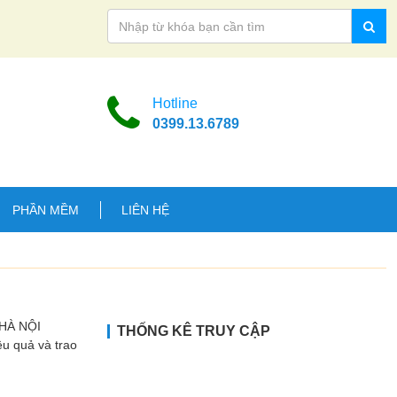
Hotline
0399.13.6789
PHẦN MỀM
LIÊN HỆ
ẠI HÀ NỘI
THỐNG KÊ TRUY CẬP
ệu quả và trao