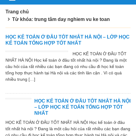
Trang chủ
Từ khóa: trung tâm day nghiem vu ke toan
HỌC KẾ TOÁN Ở ĐÂU TỐT NHẤT HÀ NỘI – LỚP HỌC
KẾ TOÁN TỔNG HỢP TỐT NHẤT
HỌC KẾ TOÁN Ở ĐÂU TỐT
NHẤT HÀ NỘI Học kế toán ở đâu tốt nhất hà nội ? Đang là một
câu hỏi của rất nhiều các bạn đang có nhu cầu đi học kế toán
tổng hợp thực hành tại Hà nội và các tỉnh lân cận . Vì có quá
nhiều trung […]
HỌC KẾ TOÁN Ở ĐÂU TỐT NHẤT HÀ NỘI
– LỚP HỌC KẾ TOÁN TỔNG HỢP TỐT
NHẤT
HỌC KẾ TOÁN Ở ĐÂU TỐT NHẤT HÀ NỘI Học kế toán ở đâu
tốt nhất hà nội ? Đang là một câu hỏi của rất nhiều các bạn đang
có nhu cầu đi học kế toán tổng hợp thực hành tại Hà nội và các