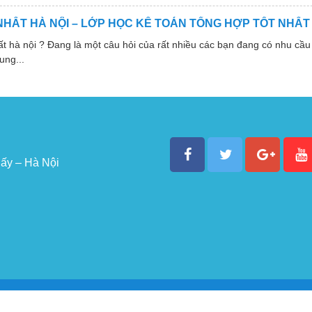
NHẤT HÀ NỘI – LỚP HỌC KẾ TOÁN TỔNG HỢP TỐT NHẤT
 nội ? Đang là một câu hỏi của rất nhiều các bạn đang có nhu cầu 
ung...
ấy – Hà Nội