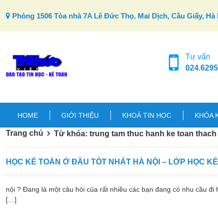
Skip to content
Phòng 1506 Tòa nhà 7A Lê Đức Thọ, Mai Dịch, Cầu Giấy, Hà 
Tư vấn
024.6295
HOME
GIỚI THIỆU
KHOÁ TIN HỌC
KHÓA 
Trang chủ
Từ khóa: trung tam thuc hanh ke toan thach 
HỌC KẾ TOÁN Ở ĐÂU TỐT NHẤT HÀ NỘI – LỚP HỌC K
nội ? Đang là một câu hỏi của rất nhiều các bạn đang có nhu cầu đi h
[…]