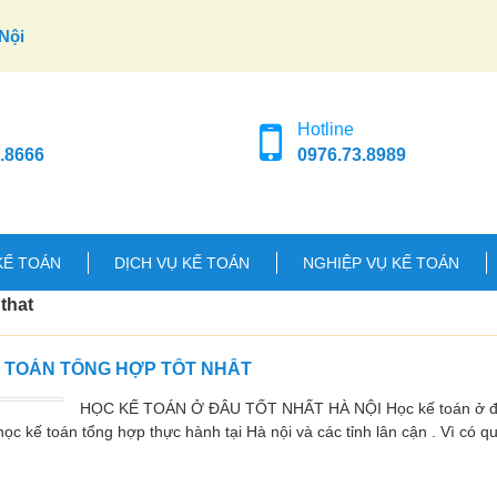
Nội
Hotline
.8666
0976.73.8989
KẾ TOÁN
DỊCH VỤ KẾ TOÁN
NGHIỆP VỤ KẾ TOÁN
that
Ế TOÁN TỔNG HỢP TỐT NHẤT
HỌC KẾ TOÁN Ở ĐÂU TỐT NHẤT HÀ NỘI Học kế toán ở đâu
ọc kế toán tổng hợp thực hành tại Hà nội và các tỉnh lân cận . Vì có q