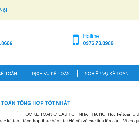
Nội
Hotline
.8666
0976.73.8989
KẾ TOÁN
DỊCH VỤ KẾ TOÁN
NGHIỆP VỤ KẾ TOÁN
Ế TOÁN TỔNG HỢP TỐT NHẤT
HỌC KẾ TOÁN Ở ĐÂU TỐT NHẤT HÀ NỘI Học kế toán ở đâu
ọc kế toán tổng hợp thực hành tại Hà nội và các tỉnh lân cận . Vì có q