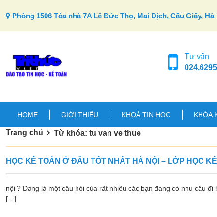
Skip to content
Phòng 1506 Tòa nhà 7A Lê Đức Thọ, Mai Dịch, Cầu Giấy, Hà 
Tư vấn
024.6295
HOME
GIỚI THIỆU
KHOÁ TIN HỌC
KHÓA 
Trang chủ
Từ khóa: tu van ve thue
HỌC KẾ TOÁN Ở ĐÂU TỐT NHẤT HÀ NỘI – LỚP HỌC K
nội ? Đang là một câu hỏi của rất nhiều các bạn đang có nhu cầu đi h
[…]