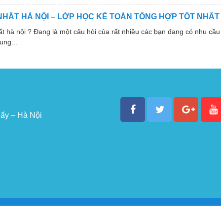
NHẤT HÀ NỘI – LỚP HỌC KẾ TOÁN TỔNG HỢP TỐT NHẤT
 nội ? Đang là một câu hỏi của rất nhiều các bạn đang có nhu cầu 
ung...
ấy – Hà Nội