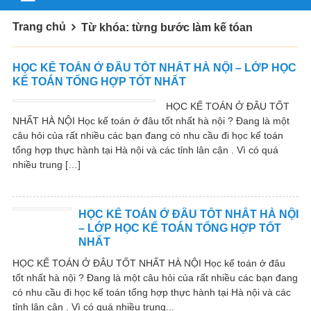
Trang chủ
Từ khóa: từng bước làm kế tóan
HỌC KẾ TOÁN Ở ĐÂU TỐT NHẤT HÀ NỘI – LỚP HỌC
KẾ TOÁN TỔNG HỢP TỐT NHẤT
HỌC KẾ TOÁN Ở ĐÂU TỐT
NHẤT HÀ NỘI Học kế toán ở đâu tốt nhất hà nội ? Đang là một
câu hỏi của rất nhiều các bạn đang có nhu cầu đi học kế toán
tổng hợp thực hành tại Hà nội và các tỉnh lân cận . Vì có quá
nhiều trung […]
HỌC KẾ TOÁN Ở ĐÂU TỐT NHẤT HÀ NỘI
– LỚP HỌC KẾ TOÁN TỔNG HỢP TỐT
NHẤT
HỌC KẾ TOÁN Ở ĐÂU TỐT NHẤT HÀ NỘI Học kế toán ở đâu
tốt nhất hà nội ? Đang là một câu hỏi của rất nhiều các bạn đang
có nhu cầu đi học kế toán tổng hợp thực hành tại Hà nội và các
tỉnh lân cận . Vì có quá nhiều trung...