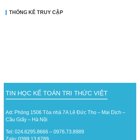
THỐNG KÊ TRUY CẬP
TIN HỌC KẾ TOÁN TRI THỨC VIỆT
Ad: Phòng 1506 Tòa nhà 7A Lê Đức Thọ – Mai Dịch –
Cầu Giấy – Hà Nội
Tel: 024.6295.8666 – 0976.73.8989
Zalo: 0399 13 6789