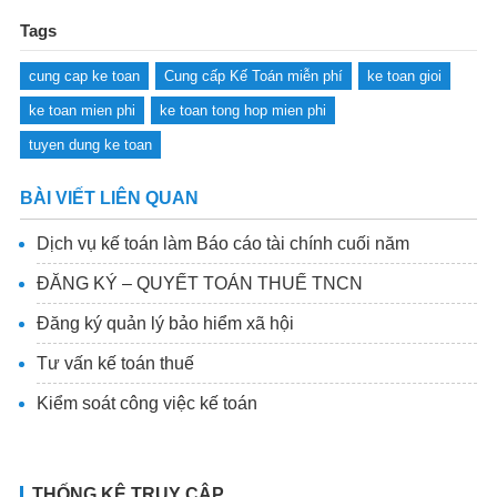
Tags
cung cap ke toan
Cung cấp Kế Toán miễn phí
ke toan gioi
ke toan mien phi
ke toan tong hop mien phi
tuyen dung ke toan
BÀI VIẾT LIÊN QUAN
Dịch vụ kế toán làm Báo cáo tài chính cuối năm
ĐĂNG KÝ – QUYẾT TOÁN THUẾ TNCN
Đăng ký quản lý bảo hiểm xã hội
Tư vấn kế toán thuế
Kiểm soát công việc kế toán
THỐNG KÊ TRUY CẬP