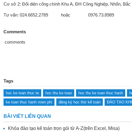
Cơ sở 2: Đối diện cổng chính Khu A, ĐH Công Nghiệp, Nhổn, Bắc
Tư vấn: 024.6652.2789 hoặc 0976.73.8989
Comments
comments
Tags
hoc ke toan thuc te
hoc thu ke toan
hoc thu ke toan thuc hanh
h
ke toan thuc hanh mien phi
đăng ký học thử kế toán
ĐÀO TẠO KH
BÀI VIẾT LIÊN QUAN
Khóa đào tạo kế toán trọn gói từ A-Z(trên Excel, Misa)