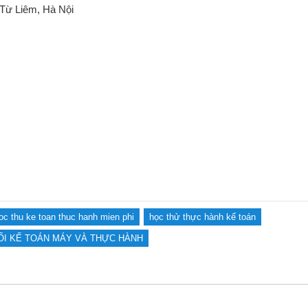
 Từ Liêm, Hà Nội
oc thu ke toan thuc hanh mien phi
học thử thực hành kế toán
ỐI KẾ TOÁN MÁY VÀ THỰC HÀNH