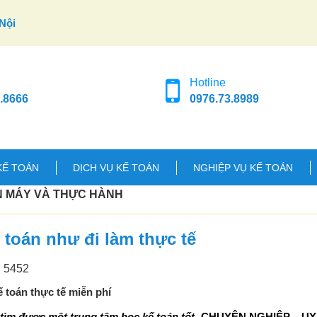
Nội
Hotline
.8666
0976.73.8989
KẾ TOÁN
DỊCH VỤ KẾ TOÁN
NGHIỆP VỤ KẾ TOÁN
N MÁY VÀ THỰC HÀNH
 toán như đi làm thực tế
: 5452
 toán thực tế miễn phí
ìm được một trung tâm học kế toán tốt
CHUYÊN NGHIỆP – UY 