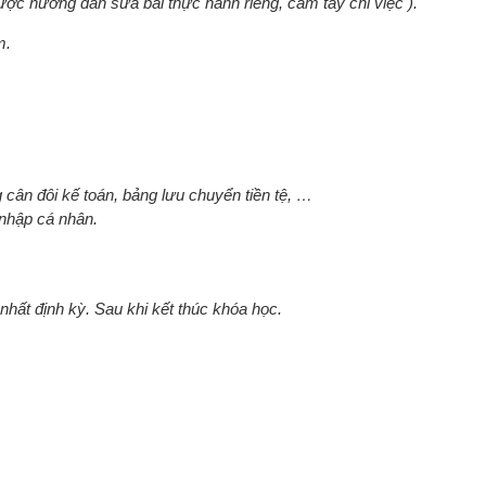
ược hướng dẫn sửa bài thực hành riêng, cầm tay chỉ việc ).
m.
 cân đôi kế toán, bảng lưu chuyển tiền tệ, …
nhập cá nhân.
nhất định kỳ. Sau khi kết thúc khóa học.