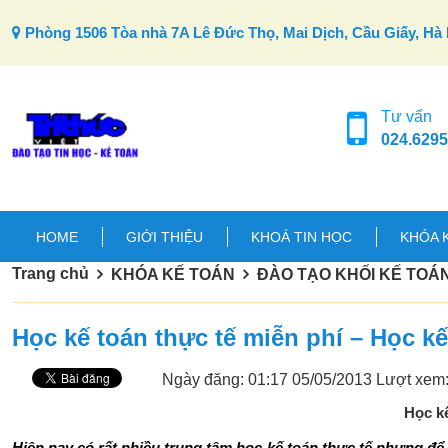
Skip to content
Phòng 1506 Tòa nhà 7A Lê Đức Thọ, Mai Dịch, Cầu Giấy, Hà 
Tư vấn
024.6295
HOME
GIỚI THIỆU
KHOÁ TIN HỌC
KHÓA 
Trang chủ
KHÓA KẾ TOÁN
ĐÀO TẠO KHỐI KẾ TOÁ
Học kế toán thực tế miễn phí – Học kế
Ngày đăng: 01:17 05/05/2013
Lượt xem
Học kế
Hiện nay có rất nhiều
trung tâm học kế toán thực tế
nhưng để t