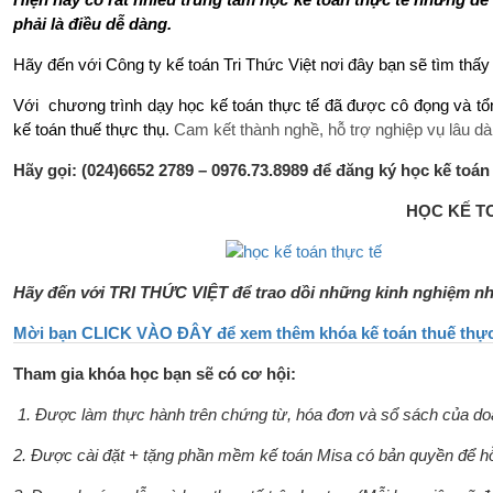
phải là điều dễ dàng.
Hãy đến với Công ty kế toán Tri Thức Việt nơi đây bạn sẽ tìm th
Với chương trình dạy học kế toán thực tế đã được cô đọng và tổ
kế toán thuế thực thụ.
Cam kết thành nghề, hỗ trợ nghiệp vụ lâu d
Hãy gọi: (024)6652 2789 – 0976.73.8989 để đăng ký học kế toá
HỌC KẾ T
Hãy đến với TRI THỨC VIỆT để trao dồi những kinh nghiệm nh
Mời bạn CLICK VÀO ĐÂY để xem thêm khóa kế toán thuế thực 
Tham gia khóa học bạn sẽ có cơ hội:
1. Được làm thực hành trên chứng từ, hóa đơn và sổ sách của do
2. Được cài đặt + tặng phần mềm kế toán Misa có bản quyền để hỗ