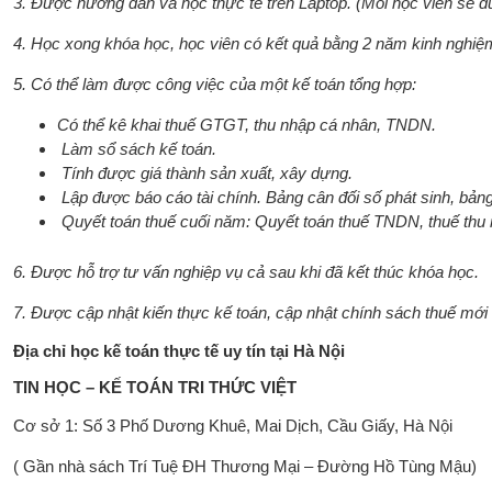
3. Được hướng dẫn và học thực tế trên Laptop. (Mỗi học viên sẽ đ
4. Học xong khóa học, học viên có kết quả bằng 2 năm kinh nghiệ
5. Có thể làm được công việc của một kế toán tổng hợp:
Có thể kê khai thuế GTGT, thu nhập cá nhân, TNDN.
Làm sổ sách kế toán.
Tính được giá thành sản xuất, xây dựng.
Lập được báo cáo tài chính. Bảng cân đối số phát sinh, bảng
Quyết toán thuế cuối năm: Quyết toán thuế TNDN, thuế thu 
6. Được hỗ trợ tư vấn nghiệp vụ cả sau khi đã kết thúc khóa học.
7. Được cập nhật kiến thực kế toán, cập nhật chính sách thuế mới 
Địa chỉ học kế toán thực tế uy tín tại Hà Nội
TIN HỌC – KẾ TOÁN TRI THỨC VIỆT
Cơ sở 1: Số 3 Phố Dương Khuê, Mai Dịch, Cầu Giấy, Hà Nội
( Gần nhà sách Trí Tuệ ĐH Thương Mại – Đường Hồ Tùng Mậu)