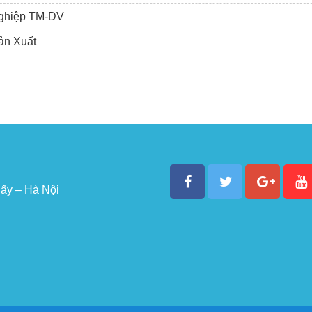
 nghiệp TM-DV
ản Xuất
ấy – Hà Nội