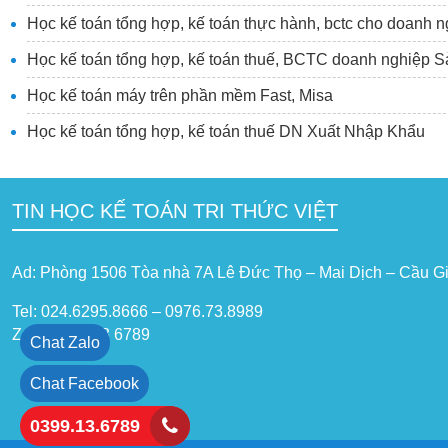
Học kế toán tổng hợp, kế toán thực hành, bctc cho doanh
Học kế toán tổng hợp, kế toán thuế, BCTC doanh nghiệp S
Học kế toán máy trên phần mềm Fast, Misa
Học kế toán tổng hợp, kế toán thuế DN Xuất Nhập Khẩu
TIN HỌC KẾ TOÁN TRI THỨC VIỆT
Ad: Phòng 1506 Tòa nhà 7A Lê Đức Thọ – Mai Dịch – Cầu Gi
Tel: 024.6295.8666 – 0976.73.8989
Zalo: 0399 13 6789
Chat Zalo
Chat Facebook
0399.13.6789