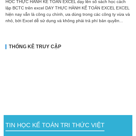
HỌC THỰC HÀNH KẾ TOÁN EXCEL dạy lên sổ sách học cách
lập BCTC trên excel DẠY THỰC HÀNH KẾ TOÁN EXCEL EXCEL
hiện nay vẫn là công cụ chính, ưa dùng trong các công ty vừa và
nhỏ, bởi Excel dễ sử dụng và không phải trả phí bản quyền...
THỐNG KÊ TRUY CẬP
TIN HỌC KẾ TOÁN TRI THỨC VIỆT