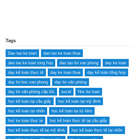
Tags
Dao tao ke toan
dao tao ke toan thue
dao tao ke toan tong hop
dao tao tin van phong
day ke toan
dạy kế toán thực tế
day ke toan thue
dạy kế toán tổng hợp
day tin hoc van phong
dạy tin văn phòng
dạy tin văn phòng cấp tốc
excel
Hoc ke toan
học kế toán tại cầu giấy
học kế toán tại mỹ đình
học kế toán tại nhổn
học kế toán tại từ liêm
hoc ke toan thuc te
học kế toán thực tế tại cầu giấy
học kế toán thực tế tại mỹ đình
học kế toán thực tế tại nhổn