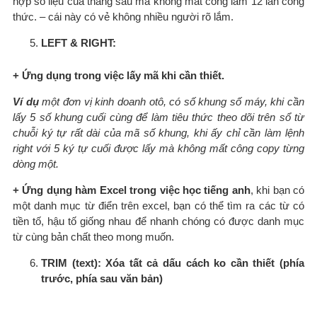
hợp số liệu của tháng sau mà không mất công làm 12 lần công
thức. – cái này có vẻ không nhiều người rõ lắm.
LEFT & RIGHT:
+ Ứng dụng trong việc lấy mã khi cần thiết.
Ví dụ
một đơn vị kinh doanh otô, có số khung số máy, khi cần
lấy 5 số khung cuối cùng để làm tiêu thức theo dõi trên sổ từ
chuỗi ký tự rất dài của mã số khung, khi ấy chỉ cần làm lệnh
right với 5 ký tự cuối được lấy mà không mất công copy từng
dòng một.
+ Ứng dụng hàm Excel trong việc học tiếng anh
, khi bạn có
một danh mục từ điển trên excel, bạn có thể tìm ra các từ có
tiền tố, hậu tố giống nhau để nhanh chóng có được danh mục
từ cùng bản chất theo mong muốn.
TRIM (text):
Xóa tất cả dấu cách ko cần thiết (phía
trước, phía sau văn bản)