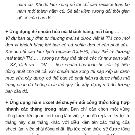
năm cũ. Khi đó làm xong sổ thì chỉ cần replace toàn bộ
năm mới thành năm cũ. Sẽ tiết kiệm tương đối thời gian
gõ sổ của bạn đó.
+ Ứng dụng để chuẩn hóa mã khách hàng, mã hàng …. :
Ví dụ
bạn quy định từ thương mại sẽ được viết là TM cho mọi
đơn vị khách hàng khi bạn có cả nghìn đơn vị cần phải sửa.
Khi đó chỉ cần làm lệnh replace (Ctrl+H), thay thế từ thương
mại thành TM … , tương tự thay thế tất cả các từ như sản xuất
– SX, dịch vụ – DV….. tiêu chuẩn hóa toàn bộ các ký hiệu
đồng nhất cho tất cả. Khi chuẩn hóa xong thì sắp xếp lại danh
mục vừa xây dựng, có thể bạn sẽ phát hiện ra được nhiều mã
trùng nhau do không tuẩn thủ quy tắc xây dựng mã đối tượng
ban đầu đó.
+ Ứng dụng hàm Excel để chuyển đổi công thức tổng hợp
nhanh các tháng trong năm.
Bạn chỉ cần chọn một vùng
công thức liên quan tới tháng làm việc, sau đó replace ký tự từ
tháng này qua tháng khác với điều kiện tên các tháng của
sheet làm việc phải đồng nhất, lập tức công thức sẽ được tổng