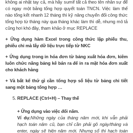
không ai nhặt tay cả, mà hãy sumif tất cả theo tên nhân sự để
có ngay một bảng tổng hợp quyết toán TNCN. Việc làm thế
nào tổng kết nhanh 12 tháng thì kỹ năng chuyển đổi công thức
tổng hợp từ tháng này qua tháng khác làm thì dễ, nhưng mô tả
cũng hơi khó đây, tham khảo ở mục REPLACE
+ Ứng dụng hàm Excel trong công thức lập phiếu thu,
phiếu chi mà lấy dữ liệu trực tiếp từ NKC
+ Ứng dụng trong in hóa đơn từ bảng xuất hóa đơn, kiêm
luôn chức năng bảng kê bán ra để in ra mặt hóa đơn xuất
cho khách hàng
+ Và bất kể thứ gì cần tổng hợp số liệu từ bảng chi tiết
sang một bảng tổng hợp …
REPLACE (Ctrl+H) – Thay thế
+ Ứng dụng vào việc đổi năm.
Ví dụ:
Những ngày của tháng năm mới, khi vẫn phải
hạch toán năm cũ, bạn chỉ cần phải gõ ngày/tháng và
enter, ngày sẽ hiện năm mới. Nhưng sổ thì hạch toán