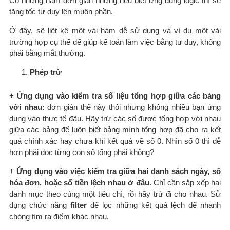
Có những hàm đơn giản nhưng nếu biết ứng dụng logic thì sẽ
tăng tốc tư duy lên muôn phần.
Ở đây, sẽ liệt kê một vài hàm dễ sử dụng và ví dụ một vài
trường hợp cụ thể để giúp kế toán làm việc bằng tư duy, không
phải bằng mắt thường.
Phép trừ
+
Ứng dụng vào kiểm tra số liệu tổng hợp giữa các bảng
với nhau:
đơn giản thế này thôi nhưng không nhiều bạn ứng
dụng vào thực tế đâu. Hãy trừ các số được tổng hợp với nhau
giữa các bảng để luôn biết bảng mình tổng hợp đã cho ra kết
quả chính xác hay chưa khi kết quả về số 0. Nhìn số 0 thì dễ
hơn phải đọc từng con số tổng phải không?
+
Ứng dụng vào việc kiểm tra giữa hai danh sách ngày, số
hóa đơn, hoặc số tiền lệch nhau ở đâu
. Chỉ cần sắp xếp hai
danh mục theo cùng một tiêu chí, rồi hãy trừ đi cho nhau. Sử
dụng chức năng
filter
để lọc những kết quả lệch để nhanh
chóng tìm ra điểm khác nhau.