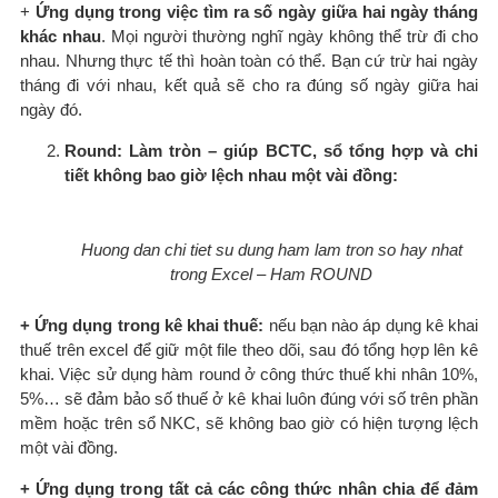
+
Ứng dụng trong việc tìm ra số ngày giữa hai ngày tháng
khác nhau
. Mọi người thường nghĩ ngày không thể trừ đi cho
nhau. Nhưng thực tế thì hoàn toàn có thể. Bạn cứ trừ hai ngày
tháng đi với nhau, kết quả sẽ cho ra đúng số ngày giữa hai
ngày đó.
Round: Làm tròn – giúp BCTC, sổ tổng hợp và chi
tiết không bao giờ lệch nhau một vài đồng:
Huong dan chi tiet su dung ham lam tron so hay nhat
trong Excel – Ham ROUND
+ Ứng dụng trong kê khai thuế:
nếu bạn nào áp dụng kê khai
thuế trên excel để giữ một file theo dõi, sau đó tổng hợp lên kê
khai. Việc sử dụng hàm round ở công thức thuế khi nhân 10%,
5%… sẽ đảm bảo số thuế ở kê khai luôn đúng với số trên phần
mềm hoặc trên sổ NKC, sẽ không bao giờ có hiện tượng lệch
một vài đồng.
+ Ứng dụng trong tất cả các công thức nhân chia để đảm