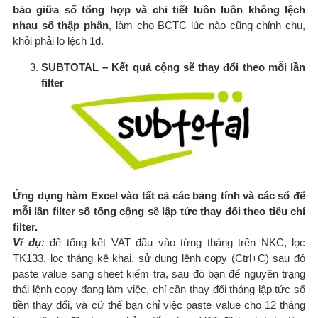
bảo giữa số tổng hợp và chi tiết luôn luôn không lệch
nhau số thập phân
, làm cho BCTC lúc nào cũng chỉnh chu,
khỏi phải lo lệch 1đ.
SUBTOTAL – Kết quả cộng sẽ thay đổi theo mỗi lần
filter
Ứng dụng hàm Excel vào tất cả các bảng tính và các sổ để
mỗi lần filter số tổng cộng sẽ lập tức thay đổi theo tiêu chí
filter.
Ví dụ:
để tổng kết VAT đầu vào từng tháng trên NKC, lọc
TK133, lọc tháng kê khai, sử dụng lệnh copy (Ctrl+C) sau đó
paste value sang sheet kiểm tra, sau đó bạn để nguyên trạng
thái lệnh copy đang làm việc, chỉ cần thay đổi tháng lập tức số
tiền thay đổi, và cứ thế bạn chỉ việc paste value cho 12 tháng