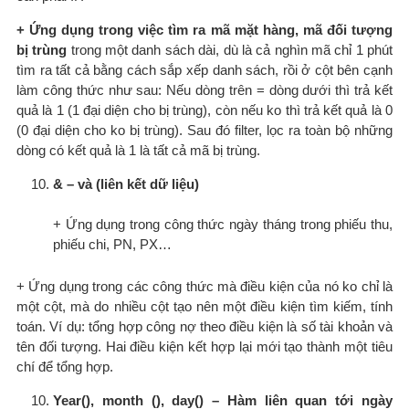
+ Ứng dụng trong việc tìm ra mã mặt hàng, mã đối tượng
bị trùng
trong một danh sách dài, dù là cả nghìn mã chỉ 1 phút
tìm ra tất cả bằng cách sắp xếp danh sách, rồi ở cột bên cạnh
làm công thức như sau: Nếu dòng trên = dòng dưới thì trả kết
quả là 1 (1 đại diện cho bị trùng), còn nếu ko thì trả kết quả là 0
(0 đại diện cho ko bị trùng). Sau đó filter, lọc ra toàn bộ những
dòng có kết quả là 1 là tất cả mã bị trùng.
& – và (liên kết dữ liệu)
+ Ứng dụng trong công thức ngày tháng trong phiếu thu,
phiếu chi, PN, PX…
+ Ứng dụng trong các công thức mà điều kiện của nó ko chỉ là
một cột, mà do nhiều cột tạo nên một điều kiện tìm kiếm, tính
toán. Ví dụ: tổng hợp công nợ theo điều kiện là số tài khoản và
tên đối tượng. Hai điều kiện kết hợp lại mới tạo thành một tiêu
chí để tổng hợp.
Year(), month (), day() – Hàm liên quan tới ngày