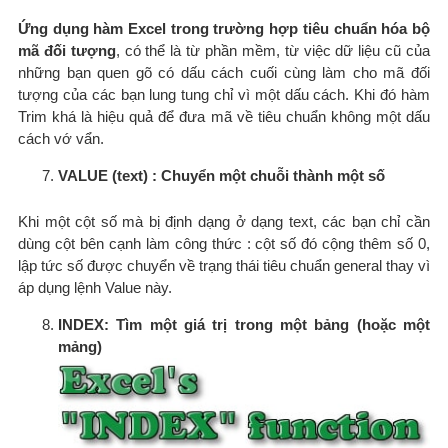
Ứng dụng hàm Excel trong trường hợp tiêu chuẩn hóa bộ
mã đối tượng
, có thể là từ phần mềm, từ việc dữ liệu cũ của
những bạn quen gõ có dấu cách cuối cùng làm cho mã đối
tượng của các bạn lung tung chỉ vì một dấu cách. Khi đó hàm
Trim khá là hiệu quả để đưa mã về tiêu chuẩn không một dấu
cách vớ vẩn.
VALUE (text) : Chuyển một chuỗi thành một số
Khi một cột số mà bị định dạng ở dạng text, các bạn chỉ cần
dùng cột bên cạnh làm công thức : cột số đó cộng thêm số 0,
lập tức số được chuyển về trạng thái tiêu chuẩn general thay vì
áp dụng lệnh Value này.
INDEX: Tìm một giá trị trong một bảng (hoặc một
mảng)