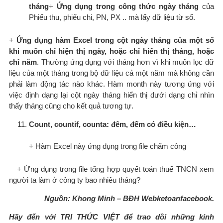
tháng
+
Ứng dụng trong công thức ngày tháng
của
Phiếu thu, phiếu chi, PN, PX .. mà lấy dữ liệu từ sổ.
+
Ứng dụng hàm Excel trong cột ngày tháng của một sổ
khi muốn chỉ hiện thị ngày, hoặc chỉ hiển thị tháng, hoặc
chỉ năm
. Thường ứng dụng với tháng hơn vì khi muốn lọc dữ
liệu của một tháng trong bộ dữ liệu cả một năm mà không cần
phải làm động tác nào khác. Hàm month này tương ứng với
việc định dạng lại cột ngày tháng hiển thị dưới dạng chỉ nhìn
thấy tháng cũng cho kết quả tương tự.
Count, countif, counta: đêm, đếm có điều kiện…
+ Hàm Excel này ứng dụng trong file chấm công
+ Ứng dụng trong file tổng hợp quyết toán thuế TNCN xem
người ta làm ở công ty bao nhiêu tháng?
Nguồn: Khong Minh – BĐH Webketoanfacebook.
Hãy đến với TRI THỨC VIỆT để trao dồi những kinh