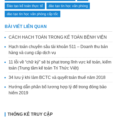
Đào tạo kế toán thực tế
đào tạo tin học văn phòng
đào tạo tin học văn phòng cấp tốc
BÀI VIẾT LIÊN QUAN
CÁCH HẠCH TOÁN TRONG KẾ TOÁN BỆNH VIỆN
Hạch toán chuyên sâu tài khoản 511 – Doanh thu bán
hàng và cung cấp dịch vụ
11 lỗi về “chữ ký” sẽ bị phạt trong lĩnh vực kế toán, kiểm
toán (Trung tâm kế toán Tri Thức Việt)
34 lưu ý khi làm BCTC và quyết toán thuế năm 2018
Hướng dẫn phân bổ lương hợp lý để trong đóng bảo
hiểm 2019
THỐNG KÊ TRUY CẬP