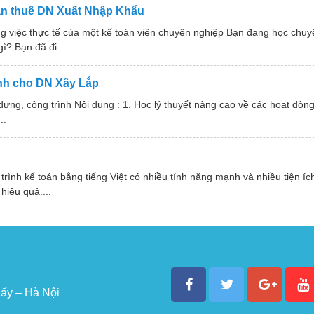
oán thuế DN Xuất Nhập Khẩu
ông việc thực tế của một kế toán viên chuyên nghiệp Bạn đang học chu
ì? Bạn đã đi...
ành cho DN Xây Lắp
y dựng, công trình Nội dung : 1. Học lý thuyết nâng cao về các hoạt độn
..
ình kế toán bằng tiếng Việt có nhiều tính năng mạnh và nhiều tiện ích
hiệu quả....
ấy – Hà Nội