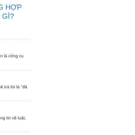
G HỢP
 GÌ?
 là công cụ
trả lời là “đã
g tin về luật,