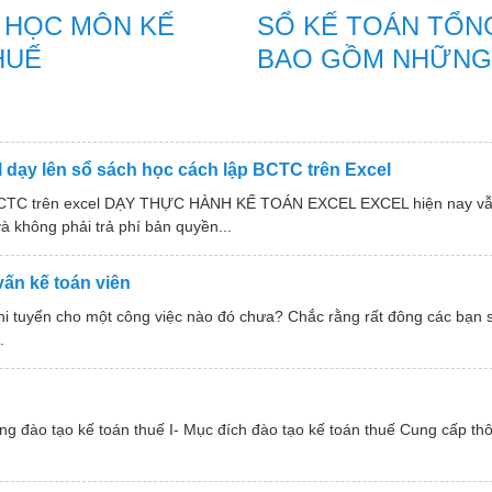
U HỌC MÔN KẾ
SỔ KẾ TOÁN TỔN
HUẾ
BAO GỒM NHỮNG
 dạy lên sổ sách học cách lập BCTC trên Excel
CTC trên excel DẠY THỰC HÀNH KẾ TOÁN EXCEL EXCEL hiện nay vẫn
à không phải trả phí bản quyền...
ấn kế toán viên
i tuyển cho một công việc nào đó chưa? Chắc rằng rất đông các bạn sẽ 
.
g đào tạo kế toán thuế I- Mục đích đào tạo kế toán thuế Cung cấp thôn