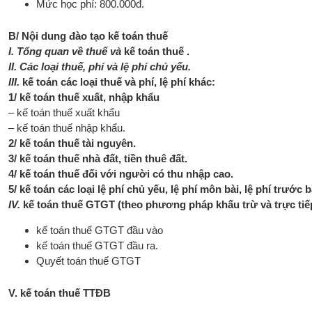
Mức học phí: 800.000đ.
B/ Nội dung đào tạo kế toán thuế
I. Tổng quan về thuế và
kế toán thuế .
II. Các loại thuế, phí và lệ phí chủ yếu.
III.
kế toán các loại thuế và phí, lệ phí khác:
1/ kế toán thuế xuất, nhập khẩu
– kế toán thuế xuất khẩu
– kế toán thuế nhập khẩu.
2/ kế toán thuế tài nguyên.
3/ kế toán thuế nhà đất, tiền thuê đất.
4/ kế toán thuế đối với người có thu nhập cao.
5/ kế toán các loại lệ phí chủ yếu, lệ phí môn bài, lệ phí trước
IV.
kế toán thuế GTGT (theo phương pháp khấu trừ và trực tiế
kế toán thuế GTGT đầu vào
kế toán thuế GTGT đầu ra.
Quyết toán thuế GTGT
V. kế toán thuế TTĐB