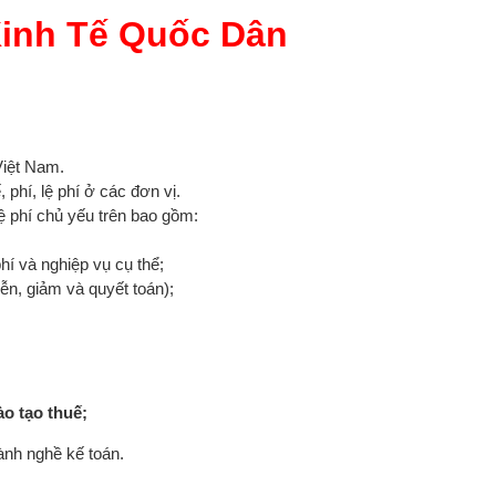
Kinh Tế Quốc Dân
 Việt Nam.
, phí, lệ phí ở các đơn vị.
lệ phí chủ yếu trên bao gồm:
phí và nghiệp vụ cụ thể;
ễn, giảm và quyết toán);
ào tạo thuế;
ành nghề kế toán.