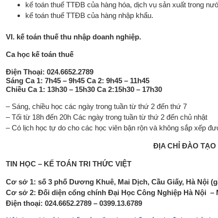
kế toán thuế TTĐB của hàng hóa, dịch vụ sản xuất trong nư
kế toán thuế TTĐB của hàng nhập khẩu.
VI. kế toán thuế thu nhập doanh nghiệp.
Ca học kế toán thuế
Điện Thoại: 024.6652.2789
Sáng Ca 1: 7h45 – 9h45 Ca 2: 9h45 – 11h45
Chiều Ca 1: 13h30 – 15h30 Ca 2:15h30 – 17h30
– Sáng, chiều học các ngày trong tuần từ thứ 2 đến thứ 7
– Tối từ 18h đến 20h Các ngày trong tuần từ thứ 2 đến chủ nhật
– Có lịch học tự do cho các học viên bận rộn và không sắp xếp đượ
ĐỊA CHỈ ĐÀO TẠO 
TIN HỌC – KẾ TOÁN TRI THỨC VIỆT
Cơ sở 1: số 3 phố Dương Khuê, Mai Dịch, Cầu Giấy, Hà Nội (g
Cơ sở 2: Đối diện cổng chính Đại Học Công Nghiệp Hà Nội – 
Điện thoại: 024.6652.2789 – 0399.13.6789