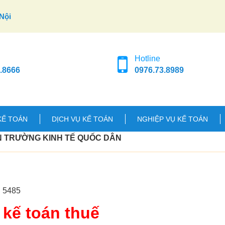
Nội
Hotline
.8666
0976.73.8989
KẾ TOÁN
DỊCH VỤ KẾ TOÁN
NGHIỆP VỤ KẾ TOÁN
N TRƯỜNG KINH TẾ QUỐC DÂN
: 5485
kế toán thuế