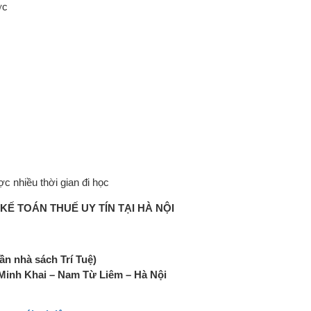
ớc
c nhiều thời gian đi học
KẾ TOÁN THUẾ UY TÍN TẠI HÀ NỘI
ần nhà sách Trí Tuệ)
Minh Khai – Nam Từ Liêm – Hà Nội