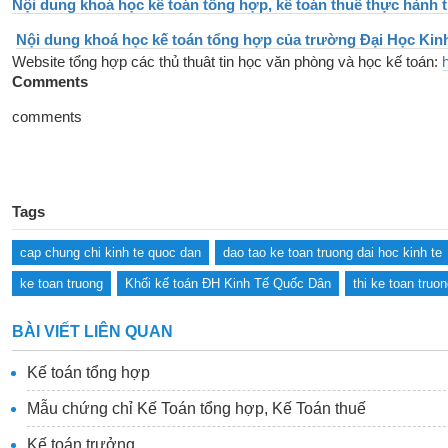
Nội dung khoá học kế toán tổng hợp, kế toán thuế thực hành tr
Nội dung khoá học kế toán tổng hợp của trường Đại Học Kin
Website tổng hợp các thủ thuât tin học văn phòng và học kế toán:
Comments
comments
Tags
cap chung chi kinh te quoc dan
dao tao ke toan truong dai hoc kinh te
ke toan truong
Khối kế toán ĐH Kinh Tế Quốc Dân
thi ke toan truo
BÀI VIẾT LIÊN QUAN
Kế toán tổng hợp
Mẫu chứng chỉ Kế Toán tổng hợp, Kế Toán thuế
Kế toán trưởng