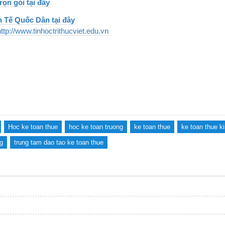
ọn gói tại đây
h Tế Quốc Dân tại đây
http://www.tinhoctrithucviet.edu.vn
Hoc ke toan thue
hoc ke toan truong
ke toan thue
ke toan thue k
ng
trung tam dao tao ke toan thue