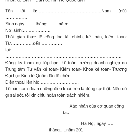
Tên tôi là:……………………………………..Nam (nữ)
……………
Sinh ngày:…….tháng:……..năm:…….
Nơi sinh:………………..
Thời gian thực tế công tác tài chính, kế toán, kiểm toán:
Từ……………đến……………
tại:
…………………………………………………………………….
Đăng ký tham dự lớp học: kế toán trưởng doanh nghiệp do
Trung tâm Tư vấn kế toán- Kiểm toán- Khoa kế toán- Trường
Đại học Kinh tế Quốc dân tổ chức.
Điện thoại liên hệ:………………………
Tôi xin cam đoan những điều khai trên là đúng sự thật. Nếu có
gì sai sót, tôi xin chịu hoàn toàn trách nhiệm.
Xác nhận của cơ quan công
tác
Hà Nội, ngày……
tháng…..năm 201