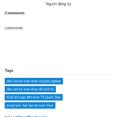
Người đăng ký
Comments
comments
Tags
dao tao ke toan thue chuyen nghiep
dao tao ke toan thue dh kinh te
Khối kế toán ĐH Kinh Tế Quốc Dân
trung tam dao tao ke toan thue