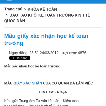
Trang chủ
KHÓA KẾ TOÁN
ĐÀO TẠO KHỐI KẾ TOÁN TRƯỜNG KINH TẾ
QUỐC DÂN
Mẫu giấy xác nhận học kế toán
trưởng
Ngày đăng: 23:51 24/03/2012
Lượt xem: 4876
Mẫu xác nhận học kế toán trưởng
MẪU G
IẤY XÁC NHẬN
CỦA CƠ QUAN ĐÃ LÀM VIỆC
GIẤY XÁC NHẬN
Kính gửi: Trung tâm Tư vấn kế toán – Kiểm toán
Khoa kế toán – Đại học Kinh tế Quốc dân