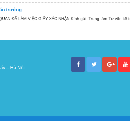
oán trưởng
UAN ĐÃ LÀM VIỆC GIẤY XÁC NHẬN Kính gửi: Trung tâm Tư vấn kế t
ấy – Hà Nội