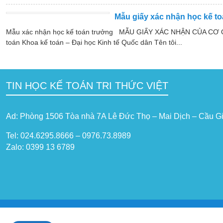
Mẫu giấy xác nhận học kế t
Mẫu xác nhận học kế toán trưởng MẪU GIẤY XÁC NHẬN CỦA CƠ Q
toán Khoa kế toán – Đại học Kinh tế Quốc dân Tên tôi...
TIN HỌC KẾ TOÁN TRI THỨC VIỆT
Ad: Phòng 1506 Tòa nhà 7A Lê Đức Thọ – Mai Dịch – Cầu Gi
Tel: 024.6295.8666 – 0976.73.8989
Zalo: 0399 13 6789