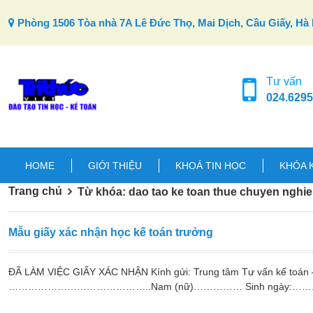
Skip to content
Phòng 1506 Tòa nhà 7A Lê Đức Thọ, Mai Dịch, Cầu Giấy, Hà 
Tư vấn
024.6295
HOME
GIỚI THIỆU
KHOÁ TIN HỌC
KHÓA 
Trang chủ
Từ khóa: dao tao ke toan thue chuyen nghi
Mẫu giấy xác nhận học kế toán trưởng
ĐÃ LÀM VIỆC GIẤY XÁC NHẬN Kính gửi: Trung tâm Tư vấn kế toán – K
……………………………………..Nam (nữ)…………… Sinh ngày:…….tháng:…