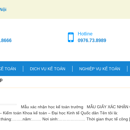
Nội
Hotline
.8666
0976.73.8989
KẾ TOÁN
DỊCH VỤ KẾ TOÁN
NGHIỆP VỤ KẾ TOÁN
ep
Mẫu xác nhận học kế toán trưởng MẪU GIẤY XÁC NHẬ
iểm toán Khoa kế toán – Đại học Kinh tế Quốc dân Tên tôi là:
…..năm:……. Nơi sinh:……………….. Thời gian thực tế công 