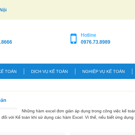
Nội
Hotline
.8666
0976.73.8989
KẾ TOÁN
DỊCH VỤ KẾ TOÁN
NGHIỆP VỤ KẾ TOÁN
oán
Những hàm excel đơn giản áp dụng trong công việc kế toán
g đối với Kế toán khi sử dụng các hàm Excel. Vì thế, nếu biết ứng dụng 