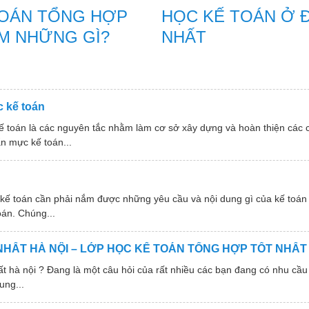
TOÁN TỔNG HỢP
HỌC KẾ TOÁN Ở 
M NHỮNG GÌ?
NHẤT
 kế toán
ế toán là các nguyên tắc nhằm làm cơ sở xây dựng và hoàn thiện các
n mực kế toán...
 kế toán cần phải nắm được những yêu cầu và nội dung gì của kế toán
oán. Chúng...
NHẤT HÀ NỘI – LỚP HỌC KẾ TOÁN TỔNG HỢP TỐT NHẤT
 nội ? Đang là một câu hỏi của rất nhiều các bạn đang có nhu cầu 
ung...