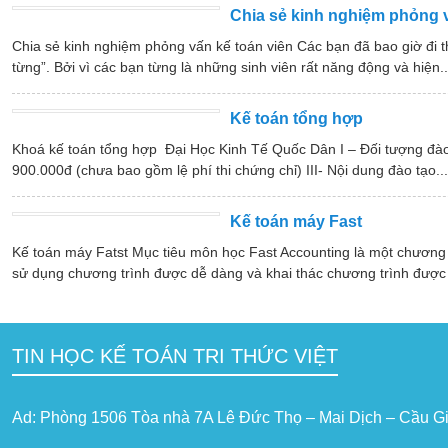
Chia sẻ kinh nghiệm phỏng v
Chia sẻ kinh nghiệm phỏng vấn kế toán viên Các bạn đã bao giờ đi th
từng”. Bởi vì các bạn từng là những sinh viên rất năng động và hiện..
Kế toán tổng hợp
Khoá kế toán tổng hợp Đại Học Kinh Tế Quốc Dân I – Đối tượng đào 
900.000đ (chưa bao gồm lệ phí thi chứng chỉ) III- Nội dung đào tạo...
Kế toán máy Fast
Kế toán máy Fatst Mục tiêu môn học Fast Accounting là một chương tr
sử dụng chương trình được dễ dàng và khai thác chương trình được 
TIN HỌC KẾ TOÁN TRI THỨC VIỆT
Ad: Phòng 1506 Tòa nhà 7A Lê Đức Thọ – Mai Dịch – Cầu Gi