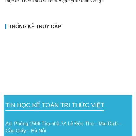
thực tế. Theo khảo sát của Hiệp hội kế toán Công...
THỐNG KÊ TRUY CẬP
TIN HỌC KẾ TOÁN TRI THỨC VIỆT
Ad: Phòng 1506 Tòa nhà 7A Lê Đức Thọ – Mai Dịch –
Cầu Giấy – Hà Nội