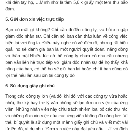
khi đến tay họ,….Mình nhớ là tầm 5,6 k gì ấy một tem thư bảo
đảm.
5. Gửi đơn xin việc trực tiếp
Bạn có mất gì không? Chỉ cần đi đến công ty, và hỏi xin gặp
giám đốc nhân sự. Chỉ cần nói bạn cần thảo luận về công việc
hiện tại với ông ta. Điều này nghe có vẻ điên rồ, nhưng rất hiệu
quả, họ sẽ đánh giá bạn là một người quyết đoán, năng động
và thân mật.Nhiều lúc có thể công ty chưa có nhu cầu nhưng
bạn vẫn liên hệ trực tiếp với giám đốc nhân sự để họ thấy khả
năng của bạn, có thể họ sẽ giữ bạn lại hoặc chí ít bạn cũng có
lợi thế nếu lần sau xin tại công ty đó
6. Sử dụng giấy ghi chú
Trong các công ty lớn (và đôi khi đối với các công ty vừa hoặc
nhỏ), thư ký hay trợ lý văn phòng sẽ lọc đơn xin việc của ứng
viên. Những nhân viên này chịu trách nhiệm loại bỏ các thư rác
và những đơn xin việc của các ứng viên không đủ năng lực. Vì
thế, bí quyết là sử dụng một mảnh giấy ghi chú và viết một vài
từ lên đó, ví dụ như “Đơn xin việc này đạt yêu cầu – J” và đính