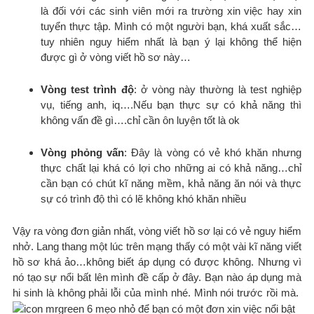
là đối với các sinh viên mới ra trường xin việc hay xin
tuyển thực tập. Mình có một người bạn, khá xuất sắc…
tuy nhiên nguy hiểm nhất là bạn ý lại không thể hiện
được gì ở vòng viết hồ sơ này…
Vòng test trình độ
: ở vòng này thường là test nghiệp
vụ, tiếng anh, iq….Nếu bạn thực sự có khả năng thì
không vấn đề gì….chỉ cần ôn luyện tốt là ok
Vòng phỏng vấn
: Đây là vòng có vẻ khó khăn nhưng
thực chất lại khá có lợi cho những ai có khả năng…chỉ
cần bạn có chút kĩ năng mềm, khả năng ăn nói và thực
sự có trình độ thì có lẽ không khó khăn nhiều
Vậy ra vòng đơn giản nhất, vòng viết hồ sơ lại có vẻ nguy hiểm
nhở. Lang thang một lúc trên mạng thấy có một vài kĩ năng viết
hồ sơ khá ảo…không biết áp dụng có được không. Nhưng vì
nó tạo sự nổi bất lên mình đề cấp ở đây. Bạn nào áp dụng mà
hi sinh là không phải lỗi của mình nhé. Mình nói trước rồi mà.