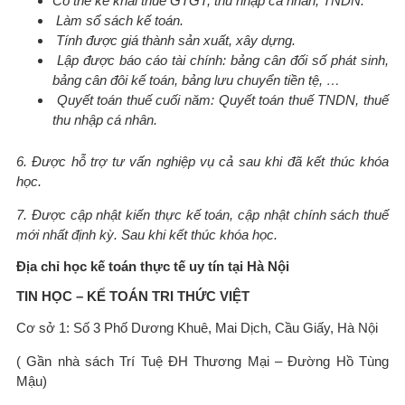
Có thể kê khai thuế GTGT, thu nhập cá nhân, TNDN.
Làm sổ sách kế toán.
Tính được giá thành sản xuất, xây dựng.
Lập được báo cáo tài chính: bảng cân đối số phát sinh,
bảng cân đôi kế toán, bảng lưu chuyển tiền tệ, …
Quyết toán thuế cuối năm: Quyết toán thuế TNDN, thuế
thu nhập cá nhân.
6. Được hỗ trợ tư vấn nghiệp vụ cả sau khi đã kết thúc khóa
học.
7. Được cập nhật kiến thực kế toán, cập nhật chính sách thuế
mới nhất định kỳ. Sau khi kết thúc khóa học.
Địa chỉ học kế toán thực tế uy tín tại Hà Nội
TIN HỌC – KẾ TOÁN TRI THỨC VIỆT
Cơ sở 1: Số 3 Phố Dương Khuê, Mai Dịch, Cầu Giấy, Hà Nội
( Gần nhà sách Trí Tuệ ĐH Thương Mại – Đường Hồ Tùng
Mậu)