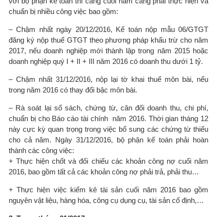
với bộ phận kế toán thì càng cuối năm càng phải thực hiện và
chuẩn bị nhiều công việc bao gồm:
– Chậm nhất ngày 20/12/2016, Kế toán nộp mẫu 06/GTGT
đăng ký nộp thuế GTGT theo phương pháp khấu trừ cho năm
2017, nếu doanh nghiệp mới thành lập trong năm 2015 hoặc
doanh nghiệp quý I + II + III năm 2016 có doanh thu dưới 1 tỷ.
– Chậm nhất 31/12/2016, nộp lại tờ khai thuế môn bài, nếu
trong năm 2016 có thay đổi bậc môn bài.
– Rà soát lại sổ sách, chứng từ, cân đối doanh thu, chi phí,
chuẩn bị cho Báo cáo tài chính năm 2016. Thời gian tháng 12
này cực kỳ quan trọng trong việc bổ sung các chứng từ thiếu
cho cả năm. Ngày 31/12/2016, bộ phận kế toán phải hoàn
thành các công việc:
+ Thực hiện chốt và đối chiếu các khoản công nợ cuối năm
2016, bao gồm tất cả các khoản công nợ phải trả, phải thu…
+ Thực hiện việc kiểm kê tài sản cuối năm 2016 bao gồm
nguyên vật liệu, hàng hóa, công cụ dụng cụ, tài sản cố định,…