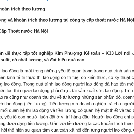
khoản trích theo lương
ương và khoản trích theo lương tại công ty cấp thoát nước Hà Nội
y Cấp Thoát nước Hà Nội
ên đề thực tập tốt nghiệp Kim Phượng Kế toán – K33 Lời nói
 suất, có chất lượng, và đạt hiệu quả cao.
lao động là một trong những yếu tố quan trọng trong quá trình sản 
n kinh tế tri thức thì lao động có trí tuệ, có kiến thức, có kỹ thuật 
g lao động. Trong quá trình lao động người lao động đã hao tốn mộ
iên tục thì người lao động phải được tái sản xuất sức lao động. Trên
o ra cũng như doanh thu thu về từ lượng những sản phẩm đó, doanh 
ười lao động (tiền lương). Tiền lương mà doanh nghiệp trả cho ngườ
ối quan hệ thì lao động và tiền lương có quan hệ mật thiết và tác đ
 yếu tố con người luôn đặt ở vị trí hàng đầu. Người lao động chỉ p
g dưới dạng tiền lương. Gắn với tiền lương là các khoản trích the
 hội thể hiện sự quan tâm của toàn xã hội đến từng người lao động. 