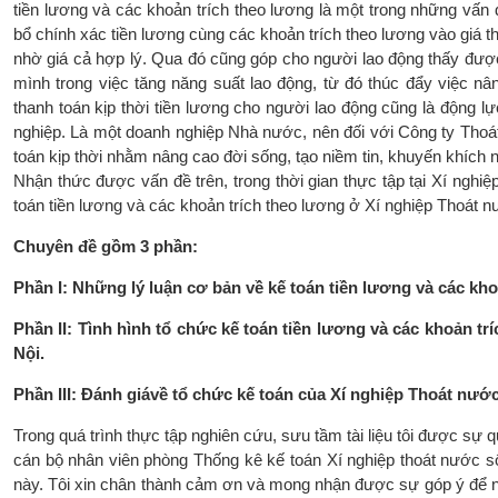
tiền lương và các khoản trích theo lương là một trong những vấn
bổ chính xác tiền lương cùng các khoản trích theo lương vào giá 
nhờ giá cả hợp lý. Qua đó cũng góp cho người lao động thấy đư
mình trong việc tăng năng suất lao động, từ đó thúc đẩy việc nâ
thanh toán kịp thời tiền lương cho người lao động cũng là động l
nghiệp. Là một doanh nghiệp Nhà nước, nên đối với Công ty Thoá
toán kịp thời nhằm nâng cao đời sống, tạo niềm tin, khuyến khích n
Nhận thức được vấn đề trên, trong thời gian thực tập tại Xí nghi
toán tiền lương và các khoản trích theo lương ở Xí nghiệp Thoát 
Chuyên đề gồm 3 phần:
Phần I: Những lý luận cơ bản về kế toán tiền lương và các kh
Phần II: Tình hình tổ chức kế toán tiền lương và các khoản t
Nội.
Phần III: Đánh giávề tổ chức kế toán của Xí nghiệp Thoát nướ
Trong quá trình thực tập nghiên cứu, sưu tầm tài liệu tôi được sự
cán bộ nhân viên phòng Thống kê kế toán Xí nghiệp thoát nước số
này. Tôi xin chân thành cảm ơn và mong nhận được sự góp ý để n