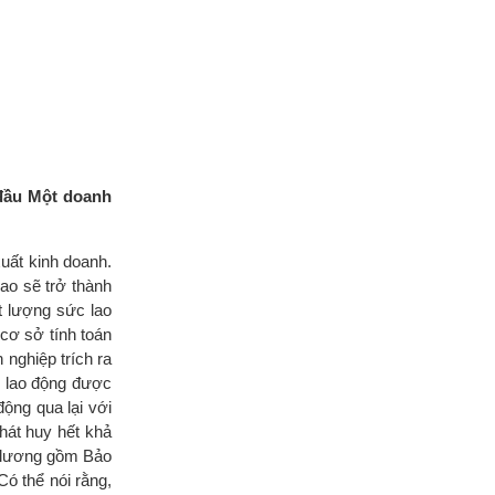
 đầu Một doanh
xuất kinh doanh.
cao sẽ trở thành
t lượng sức lao
 cơ sở tính toán
nghiệp trích ra
i lao động được
ộng qua lại với
hát huy hết khả
o lương gồm Bảo
Có thể nói rằng,