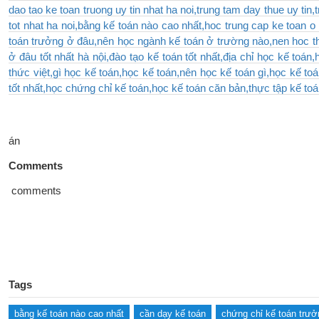
dao tao ke toan truong uy tin nhat ha noi,trung tam day thue uy tin,
tot nhat ha noi,bằng kế toán nào cao nhất,hoc trung cap ke toan o
toán trưởng ở đâu,nên học ngành kế toán ở trường nào,nen hoc thu
ở đâu tốt nhất hà nội,đào tạo kế toán tốt nhất,địa chỉ học kế toán,
thức việt,gì học kế toán,học kế toán,nên học kế toán gì,học kế toá
tốt nhất,học chứng chỉ kế toán,học kế toán căn bản,thực tập kế toán
án
Comments
comments
Tags
bằng kế toán nào cao nhất
cần dạy kế toán
chứng chỉ kế toán trưở