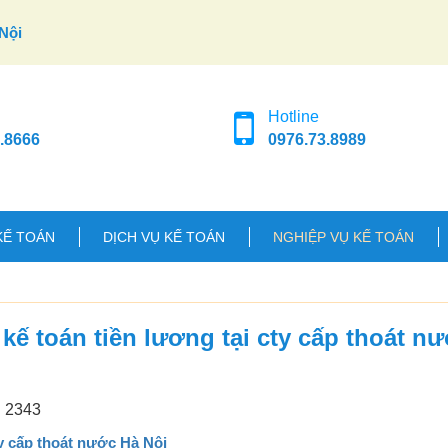
Nội
Hotline
.8666
0976.73.8989
KẾ TOÁN
DỊCH VỤ KẾ TOÁN
NGHIỆP VỤ KẾ TOÁN
kế toán tiền lương tại cty cấp thoát n
: 2343
ty cấp thoát nước Hà Nội