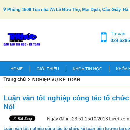
Skip to content
Phòng 1506 Tòa nhà 7A Lê Đức Thọ, Mai Dịch, Cầu Giấy, Hà 
Tư vấn
024.6295
HOME
GIỚI THIỆU
KHOÁ TIN HỌC
KHÓA 
Trang chủ
NGHIỆP VỤ KẾ TOÁN
Luận văn tốt nghiệp công tác tổ chức 
Nội
Ngày đăng: 23:51 15/10/2013
Lượt xem
Luận văn tốt nghiệp công tác tổ chức kế toán tiền lương tại c