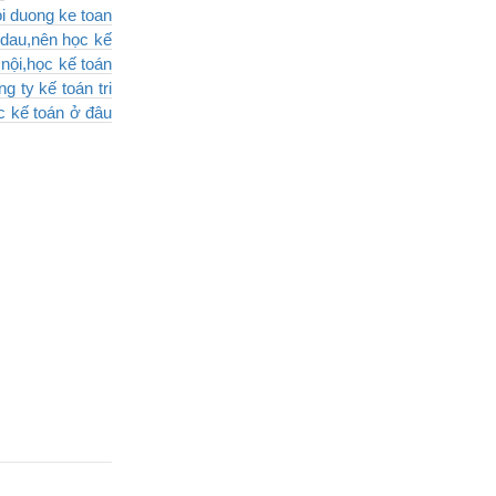
oi duong ke toan
o dau,nên học kế
nội,học kế toán
g ty kế toán tri
ọc kế toán ở đâu