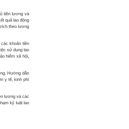
ủ tiền lương và
kết quả lao động
trích theo lương
n các khoản tiền
việc sử dụng lao
ảo hiểm xã hội,
ượng. Hướng dẫn
m y tế, kinh phí
iền lương và các
phạm kỷ luật lao