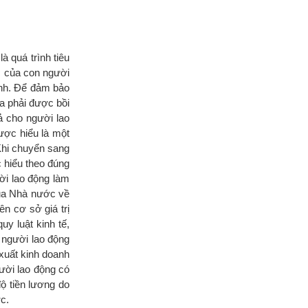
à quá trình tiêu
óc của con người
ình. Để đảm bảo
ra phải được bồi
ả cho người lao
ược hiểu là một
Khi chuyển sang
c hiểu theo đúng
ời lao động làm
của Nhà nước về
n cơ sở giá trị
y luật kinh tế,
a người lao động
xuất kinh doanh
ười lao động có
ộ tiền lương do
c.