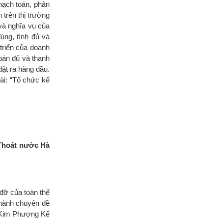
hạch toán, phân
trên thị trường
và nghĩa vụ của
úng, tính đủ và
triển của doanh
oán đủ và thanh
đặt ra hàng đầu.
ài: “Tổ chức kế
 Thoát nước Hà
 đỡ của toàn thể
thành chuyên đề
p Kim Phượng Kế