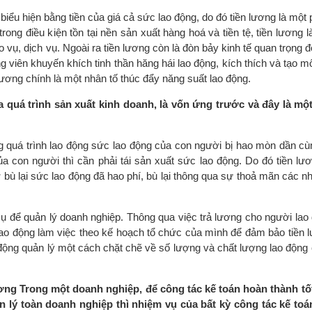
biểu hiện bằng tiền của giá cả sức lao động, do đó tiền lương là một 
rong điều kiện tồn tại nền sản xuất hàng hoá và tiền tệ, tiền lương l
 vụ, dịch vụ. Ngoài ra tiền lương còn là đòn bảy kinh tế quan trọng 
g viên khuyến khích tinh thần hăng hái lao động, kích thích và tạo 
lương chính là một nhân tố thúc đẩy năng suất lao động.
a quá trình sản xuất kinh doanh, là vốn ứng trước và đây là mộ
 quá trình lao động sức lao động của con người bị hao mòn dần cùn
 con người thì cần phải tái sản xuất sức lao động. Do đó tiền lươ
ở bù lại sức lao động đã hao phí, bù lại thông qua sự thoả mãn các n
 cụ để quản lý doanh nghiệp. Thông qua việc trả lương cho người lao
 lao động làm việc theo kế hoạch tổ chức của mình để đảm bảo tiền 
động quản lý một cách chặt chẽ về số lượng và chất lượng lao động 
ương Trong một doanh nghiệp, để công tác kế toán hoàn thành tố
 lý toàn doanh nghiệp thì nhiệm vụ của bất kỳ công tác kế toá