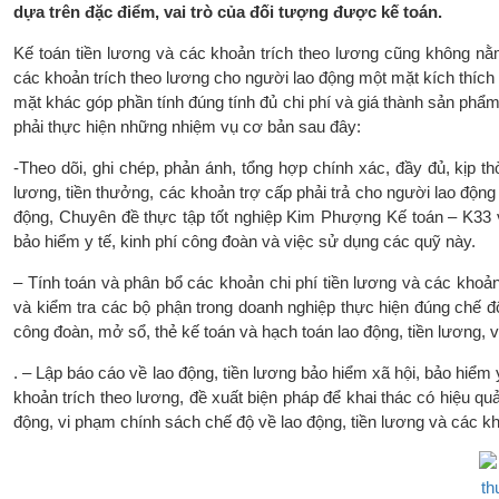
dựa trên đặc điểm, vai trò của đối tượng được kế toán.
Kế toán tiền lương và các khoản trích theo lương cũng không nằm 
các khoản trích theo lương cho người lao động một mặt kích thích 
mặt khác góp phần tính đúng tính đủ chi phí và giá thành sản phẩm
phải thực hiện những nhiệm vụ cơ bản sau đây:
-Theo dõi, ghi chép, phản ánh, tổng hợp chính xác, đầy đủ, kịp th
lương, tiền thưởng, các khoản trợ cấp phải trả cho người lao động
động, Chuyên đề thực tập tốt nghiệp Kim Phượng Kế toán – K33 v
bảo hiểm y tế, kinh phí công đoàn và việc sử dụng các quỹ này.
– Tính toán và phân bổ các khoản chi phí tiền lương và các khoản
và kiểm tra các bộ phận trong doanh nghiệp thực hiện đúng chế độ 
công đoàn, mở sổ, thẻ kế toán và hạch toán lao động, tiền lương, 
. – Lập báo cáo về lao động, tiền lương bảo hiểm xã hội, bảo hiểm 
khoản trích theo lương, đề xuất biện pháp để khai thác có hiệu qu
động, vi phạm chính sách chế độ về lao động, tiền lương và các kh