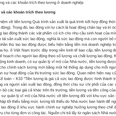
ơng và các khoản trích theo lương ở doanh nghiệp
g và các khoản trích theo lương
niệm về tiền lương Quá trình sản xuất là quá trình kết hợp đồng thời l
 động). Trong đó, lao động với tư cách là hoạt động chân tay và trí 
ợng lao động thành các vật phẩm có ích cho nhu cầu sinh hoạt của m
đảm tái sản xuất sức lao động, nghĩa là sức lao động mà con người bỏ 
 phần thù lao lao động được biểu hiện bằng tiền mà doanh nghiệp tr
a họ. ở Việt Nam trước đây trong nền kinh tế bao cấp, tiền lương đ
 hoạch cho người lao động theo số lượng và chất lượng lao động. 
t động kinh doanh, có sự quản lý vĩ mô của Nhà nước, tiền lương đượ
 cho chính sách lương mới bằng một hệ thống áp dụng cho mỗi ngư
ân sự hoạt động của thị trường sức lao động. Quan niệm hiện nay 
 toán – K33 “Tiền lương là giá cả sức lao động được hình thành trê
 và người sản xuất lao động, đồng thời chịu sự chi phối của các qu
 bộ các loại giá cả khác trên thị trường, tiền lương và tiền công củ
n sự quản lý vĩ mô của Nhà nước về tiền lương đối với khu vực sản 
hập tối thiểu bằng mức lương tối thiểu do Nhà nước ban hành để ng
i lao động ở khu vực hành chính sự nghiệp hưởng lương theo chế đ
vụ cho từng đơn vị công tác. Nguồn chi trả lấy từ ngân sách Nhà nướ