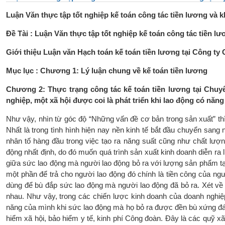
Luận Văn thực tập tốt nghiệp kế toán công tác tiền lương và 
Đề Tài : Luận Văn thực tập tốt nghiệp kế toán công tác tiền l
Giới thiệu Luận văn Hạch toán kế toán tiền lương tại Công t
Mục lục : Chương 1: Lý luận chung về kế toán tiền lương
Chương 2: Thực trạng công tác kế toán tiền lương tại Chuy
nghiệp, một xã hội được coi là phát triển khi lao động có năng
Như vậy, nhìn từ góc độ “Những vấn đề cơ bản trong sản xuất” thì 
Nhất là trong tình hình hiện nay nền kinh tế bắt đầu chuyển sang nề
nhân tố hàng đầu trong việc tạo ra năng suất cũng như chất lượn
động nhất định, do đó muốn quá trình sản xuất kinh doanh diễn ra l
giữa sức lao động mà người lao động bỏ ra với lượng sản phẩm tạ
một phần để trả cho người lao động đó chính là tiền công của ng
dùng để bù đắp sức lao động mà người lao động đã bỏ ra. Xét về m
nhau. Như vậy, trong các chiến lược kinh doanh của doanh nghiệp,
năng của mình khi sức lao động mà họ bỏ ra được đền bù xứng đán
hiểm xã hội, bảo hiểm y tế, kinh phí Công đoàn. Đây là các quỹ xã