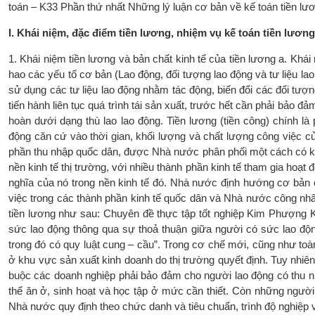
toán – K33 Phần thứ nhất Những lý luận cơ bản về kế toán tiền lư
I. Khái niệm, đặc điểm tiền lương, nhiệm vụ kế toán tiền lươn
1. Khái niệm tiền lương và bản chất kinh tế của tiền lương a. Khái 
hao các yếu tố cơ bản (Lao động, đối tượng lao động và tư liệu lao
sử dụng các tư liệu lao động nhằm tác động, biến đổi các đối tư
tiến hành liên tục quá trình tái sản xuất, trước hết cần phải bảo 
hoàn dưới dạng thù lao lao động. Tiền lương (tiền công) chính là
động căn cứ vào thời gian, khối lượng và chất lượng công việc củ
phần thu nhập quốc dân, được Nhà nước phân phối một cách có kế
nền kinh tế thị trường, với nhiều thành phần kinh tế tham gia hoạ
nghĩa của nó trong nền kinh tế đó. Nhà nước định hướng cơ bản
việc trong các thành phần kinh tế quốc dân và Nhà nước công nh
tiền lương như sau: Chuyên đề thực tập tốt nghiệp Kim Phượng Kế
sức lao động thông qua sự thoả thuận giữa người có sức lao động
trong đó có quy luật cung – cầu”. Trong cơ chế mới, cũng như toàn
ở khu vực sản xuất kinh doanh do thị trường quyết định. Tuy nhiê
buộc các doanh nghiệp phải bảo đảm cho người lao động có thu n
thể ăn ở, sinh hoạt và học tập ở mức cần thiết. Còn những ngườ
Nhà nước quy định theo chức danh và tiêu chuẩn, trình độ nghiệp 