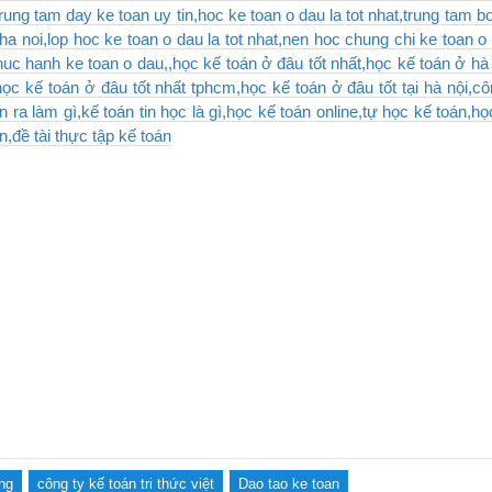
trung tam day ke toan uy tin,hoc ke toan o dau la tot nhat,trung tam b
 ha noi,lop hoc ke toan o dau la tot nhat,nen hoc chung chi ke toan 
c hanh ke toan o dau,,học kế toán ở đâu tốt nhất,học kế toán ở hà 
học kế toán ở đâu tốt nhất tphcm,học kế toán ở đâu tốt tại hà nội,côn
n ra làm gì,kế toán tin học là gì,học kế toán online,tự học kế toán,h
,đề tài thực tập kế toán
ng
công ty kế toán tri thức việt
Dao tao ke toan