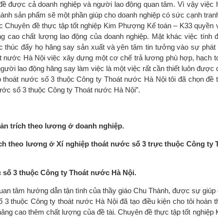
 đề được cả doanh nghiệp và người lao động quan tâm. Vì vậy việc 
thành sản phẩm sẽ một phần giúp cho doanh nghiệp có sức cạnh tranh 
ợc Chuyên đề thực tập tốt nghiệp Kim Phượng Kế toán – K33 quyền 
ng cao chất lượng lao động của doanh nghiệp. Mặt khác việc tính đ
ực thúc đẩy họ hăng say sản xuất và yên tâm tin tưởng vào sự phát 
t nước Hà Nội việc xây dựng một cơ chế trả lương phù hợp, hạch t
gười lao động hăng say làm việc là một việc rất cần thiết luôn được 
ệp thoát nước số 3 thuộc Công ty Thoát nước Hà Nội tôi đã chọn đề t
nước số 3 thuộc Công ty Thoát nước Hà Nội”.
oản trích theo lương ở doanh nghiệp.
rích theo lương ở Xí nghiệp thoát nước số 3 trực thuộc Công ty
c số 3 thuộc Công ty Thoát nước Hà Nội.
 quan tâm hướng dẫn tận tình của thầy giáo Chu Thành, được sự giúp
 3 thuộc Công ty thoát nước Hà Nội đã tạo điều kiện cho tôi hoàn 
âng cao thêm chất lượng của đề tài. Chuyên đề thực tập tốt nghiệ