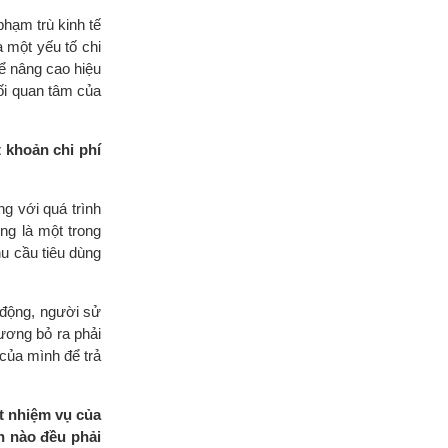
phạm trù kinh tế
à một yếu tố chi
để nâng cao hiệu
mối quan tâm của
t khoản chi phí
g với quá trình
ng là một trong
hu cầu tiêu dùng
 động, người sử
lương bỏ ra phải
của mình để trả
t nhiệm vụ của
n nào đều phải