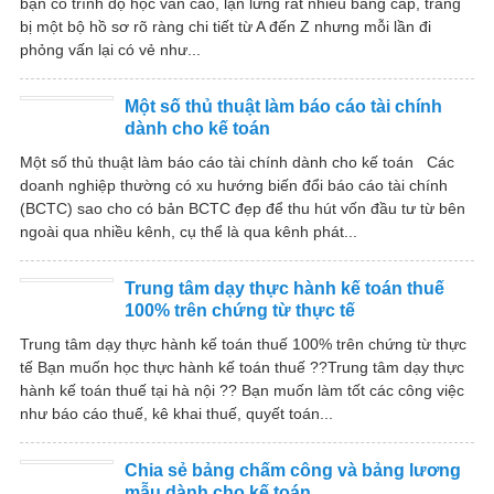
bạn có trình độ học vấn cao, lận lưng rất nhiều bằng cấp, trang
bị một bộ hồ sơ rõ ràng chi tiết từ A đến Z nhưng mỗi lần đi
phỏng vấn lại có vẻ như...
Một số thủ thuật làm báo cáo tài chính
dành cho kế toán
Một số thủ thuật làm báo cáo tài chính dành cho kế toán Các
doanh nghiệp thường có xu hướng biến đổi báo cáo tài chính
(BCTC) sao cho có bản BCTC đẹp để thu hút vốn đầu tư từ bên
ngoài qua nhiều kênh, cụ thể là qua kênh phát...
Trung tâm dạy thực hành kế toán thuế
100% trên chứng từ thực tế
Trung tâm dạy thực hành kế toán thuế 100% trên chứng từ thực
tế Bạn muốn học thực hành kế toán thuế ??Trung tâm dạy thực
hành kế toán thuế tại hà nội ?? Bạn muốn làm tốt các công việc
như báo cáo thuế, kê khai thuế, quyết toán...
Chia sẻ bảng chấm công và bảng lương
mẫu dành cho kế toán