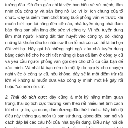
tưởng đâu. Đó đơn giản chỉ là việc bạn hiểu về sứ mệnh, tầm
nhìn của công ty và sẵn lòng nỗ lực vì lợi ích chung của tổ
chức. Đây là điểm then chốt trong buổi phỏng vấn vì trước khi
muốn biết bạn tài năng đến cỡ nào, nhà tuyển dụng phải đảm
bảo rằng bạn sẵn lòng dốc sức vì công ty. Vì nếu tuyển dụng
lầm một người không đặt tâm huyết vào công ty, đó không
những là khoản đầu tư nhân sự thua lỗ mà còn có thể là tai họa
đối với họ. Hãy gạt bỏ những nghi ngờ của nhà tuyển dụng
bằng cách kể cho họ chi tiết những gì bạn đã làm ở công ty cũ
và yêu cầu người phỏng vấn gọi điện cho chủ cũ của bạn để
xác minh. Và nhất là bạn nên có một lý do hợp lý cho chuyện
nghỉ việc ở công ty cũ, nếu không, đây sẽ là một điểm trừ rất
lớn vì không ai muốn đưa vào công ty mình một kẻ gây rối
hoặc “có mới nới cũ”.
2. Thái độ tích cực:
đây cũng là một kỹ năng mềm quan
trọng, thái độ tích cực thường kèm theo rất nhiều nét tính cách
tốt như tự tin, lạc quan, dám đương đầu thử thách…hãy biểu lộ
điều này thông qua ngôn từ bạn sử dụng, giọng điệu bạn nói và
cách đáp lại các câu hỏi của nhà tuyển dụng. Điều này nói dễ