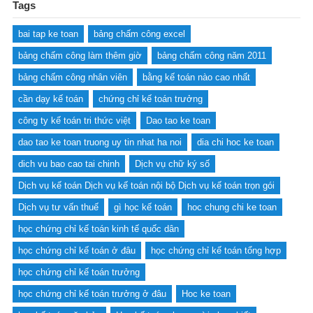
Tags
bai tap ke toan
bảng chấm công excel
bảng chấm công làm thêm giờ
bảng chấm công năm 2011
bảng chấm công nhân viên
bằng kế toán nào cao nhất
cần dạy kế toán
chứng chỉ kế toán trưởng
công ty kế toán tri thức việt
Dao tao ke toan
dao tao ke toan truong uy tin nhat ha noi
dia chi hoc ke toan
dich vu bao cao tai chinh
Dịch vụ chữ ký số
Dịch vụ kế toán Dịch vụ kế toán nội bộ Dịch vụ kế toán trọn gói
Dịch vụ tư vấn thuế
gì học kế toán
hoc chung chi ke toan
học chứng chỉ kế toán kinh tế quốc dân
học chứng chỉ kế toán ở đâu
học chứng chỉ kế toán tổng hợp
học chứng chỉ kế toán trưởng
học chứng chỉ kế toán trưởng ở đâu
Hoc ke toan