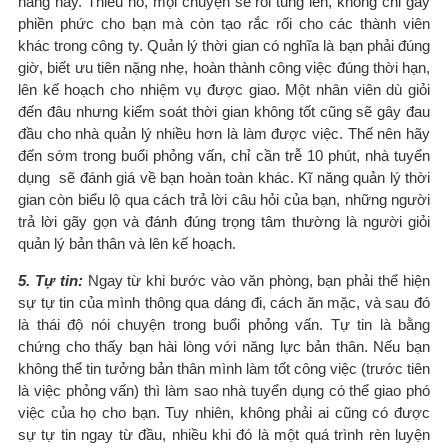
năng này. Thiếu nó, mọi chuyện sẽ rối tung lên, không chỉ gây
phiền phức cho bạn mà còn tạo rắc rối cho các thành viên
khác trong công ty. Quản lý thời gian có nghĩa là bạn phải đúng
giờ, biết ưu tiên nặng nhẹ, hoàn thành công việc đúng thời hạn,
lên kế hoạch cho nhiệm vụ được giao. Một nhân viên dù giỏi
đến đâu nhưng kiểm soát thời gian không tốt cũng sẽ gây đau
đầu cho nhà quản lý nhiều hơn là làm được việc. Thế nên hãy
đến sớm trong buổi phỏng vấn, chỉ cần trễ 10 phút, nhà tuyển
dụng sẽ đánh giá về bạn hoàn toàn khác. Kĩ năng quản lý thời
gian còn biểu lộ qua cách trả lời câu hỏi của bạn, những người
trả lời gãy gọn và đánh đúng trọng tâm thường là người giỏi
quản lý bản thân và lên kế hoạch.
5. Tự tin:
Ngay từ khi bước vào văn phòng, bạn phải thể hiện
sự tự tin của mình thông qua dáng đi, cách ăn mặc, và sau đó
là thái độ nói chuyện trong buổi phỏng vấn. Tự tin là bằng
chứng cho thấy bạn hài lòng với năng lực bản thân. Nếu bạn
không thể tin tưởng bản thân mình làm tốt công việc (trước tiên
là việc phỏng vấn) thì làm sao nhà tuyển dụng có thể giao phó
việc của họ cho bạn. Tuy nhiên, không phải ai cũng có được
sự tự tin ngay từ đầu, nhiều khi đó là một quá trình rèn luyện