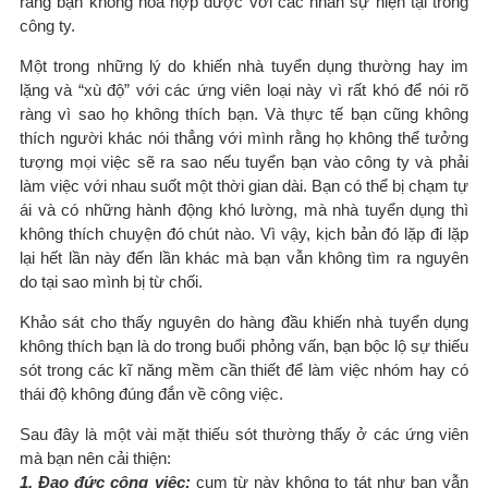
rằng bạn không hòa hợp được với các nhân sự hiện tại trong
công ty.
Một trong những lý do khiến nhà tuyển dụng thường hay im
lặng và “xù độ” với các ứng viên loại này vì rất khó để nói rõ
ràng vì sao họ không thích bạn. Và thực tế bạn cũng không
thích người khác nói thẳng với mình rằng họ không thể tưởng
tượng mọi việc sẽ ra sao nếu tuyển bạn vào công ty và phải
làm việc với nhau suốt một thời gian dài. Bạn có thể bị chạm tự
ái và có những hành động khó lường, mà nhà tuyển dụng thì
không thích chuyện đó chút nào. Vì vậy, kịch bản đó lặp đi lặp
lại hết lần này đến lần khác mà bạn vẫn không tìm ra nguyên
do tại sao mình bị từ chối.
Khảo sát cho thấy nguyên do hàng đầu khiến nhà tuyển dụng
không thích bạn là do trong buổi phỏng vấn, bạn bộc lộ sự thiếu
sót trong các kĩ năng mềm cần thiết để làm việc nhóm hay có
thái độ không đúng đắn về công việc.
Sau đây là một vài mặt thiếu sót thường thấy ở các ứng viên
mà bạn nên cải thiện:
1. Đạo đức công việc:
cụm từ này không to tát như bạn vẫn