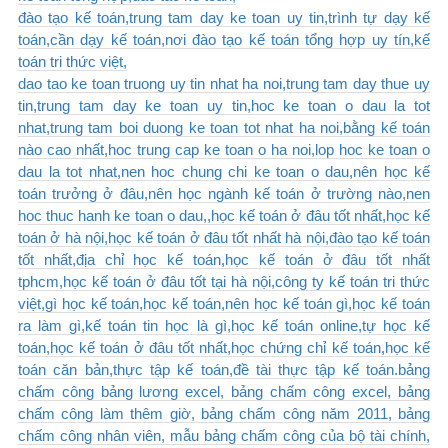
đào tạo kế toán,trung tam day ke toan uy tin,trình tự dạy kế
toán,cần dạy kế toán,nơi đào tạo kế toán tổng hợp uy tín,kế
toán tri thức việt,
dao tao ke toan truong uy tin nhat ha noi,trung tam day thue uy
tin,trung tam day ke toan uy tin,hoc ke toan o dau la tot
nhat,trung tam boi duong ke toan tot nhat ha noi,bằng kế toán
nào cao nhất,hoc trung cap ke toan o ha noi,lop hoc ke toan o
dau la tot nhat,nen hoc chung chi ke toan o dau,nên học kế
toán trưởng ở đâu,nên học ngành kế toán ở trường nào,nen
hoc thuc hanh ke toan o dau,,học kế toán ở đâu tốt nhất,học kế
toán ở hà nội,học kế toán ở đâu tốt nhất hà nội,đào tạo kế toán
tốt nhất,địa chỉ học kế toán,học kế toán ở đâu tốt nhất
tphcm,học kế toán ở đâu tốt tại hà nội,công ty kế toán tri thức
việt,gì học kế toán,học kế toán,nên học kế toán gì,học kế toán
ra làm gì,kế toán tin học là gì,học kế toán online,tự học kế
toán,học kế toán ở đâu tốt nhất,học chứng chỉ kế toán,học kế
toán căn bản,thực tập kế toán,đề tài thực tập kế toán.
bảng
chấm công bảng lương excel, bảng chấm công excel, bảng
chấm công làm thêm giờ, bảng chấm công năm 2011, bảng
chấm công nhân viên, mẫu bảng chấm công của bộ tài chính,