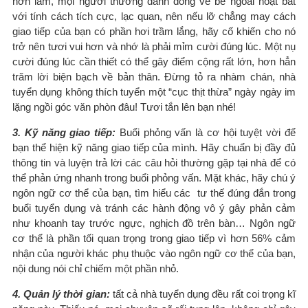
hơn làm, mọi người thường đánh đồng vẻ bề ngoài hoạt bát
với tính cách tích cực, lạc quan, nên nếu lỡ chẳng may cách
giao tiếp của bạn có phần hơi trầm lắng, hãy cố khiến cho nó
trở nên tươi vui hơn và nhớ là phải mỉm cười đúng lúc. Một nụ
cười đúng lúc cần thiết có thể gây điểm cộng rất lớn, hơn hẳn
trăm lời biện bạch về bản thân. Đừng tỏ ra nhàm chán, nhà
tuyển dụng không thích tuyển một “cục thịt thừa” ngày ngày im
lặng ngồi góc văn phòn đâu! Tươi tắn lên bạn nhé!
3. Kỹ năng giao tiếp:
Buổi phỏng vấn là cơ hội tuyệt vời để
bạn thể hiện kỹ năng giao tiếp của mình. Hãy chuẩn bị đầy đủ
thông tin và luyện trả lời các câu hỏi thường gặp tại nhà để có
thể phản ứng nhanh trong buổi phỏng vấn. Mặt khác, hãy chú ý
ngôn ngữ cơ thể của bạn, tìm hiểu các tư thế đúng đắn trong
buổi tuyển dụng và tránh các hành động vô ý gây phản cảm
như khoanh tay trước ngực, nghịch đồ trên bàn… Ngôn ngữ
cơ thể là phần tối quan trọng trong giao tiếp vì hơn 56% cảm
nhận của người khác phụ thuộc vào ngôn ngữ cơ thể của bạn,
nội dung nói chỉ chiếm một phần nhỏ.
4. Quản lý thời gian:
tất cả nhà tuyển dụng đều rất coi trọng kĩ