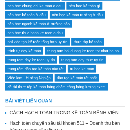
nen hoc chung chi ke toan o dau
nên học kế toán gì
nên học kế toán ở đâu
nên học kế toán trưởng ở đâu
nên học ngành kế toán ở trường nào
nen hoc thuc hanh ke toan o dau
nơi đào tạo kế toán tổng hợp uy tín
thực tập kế toán
trình tự dạy kế toán
trung tam boi duong ke toan tot nhat ha noi
trung tam day ke toan uy tin
trung tam day thue uy tin
trung tâm đào tạo kế toán nào tốt
tu hoc ke toan
Việc làm - Hướng Nghiệp
đào tạo kế toán tốt nhất
đề tài thực tập kế toán.bảng chấm công bảng lương excel
BÀI VIẾT LIÊN QUAN
CÁCH HẠCH TOÁN TRONG KẾ TOÁN BỆNH VIỆN
Hạch toán chuyên sâu tài khoản 511 – Doanh thu bán
hàng và cung cấp dịch vụ