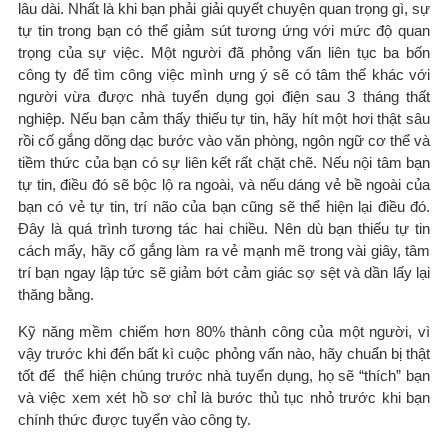
lâu dài. Nhất là khi bạn phải giải quyết chuyện quan trọng gì, sự
tự tin trong bạn có thể giảm sút tương ứng với mức độ quan
trọng của sự việc. Một người đã phỏng vấn liên tục ba bốn
công ty để tìm công việc mình ưng ý sẽ có tâm thế khác với
người vừa được nhà tuyển dụng gọi điện sau 3 tháng thất
nghiệp. Nếu bạn cảm thấy thiếu tự tin, hãy hít một hơi thật sâu
rồi cố gắng dõng dạc bước vào văn phòng, ngôn ngữ cơ thể và
tiềm thức của bạn có sự liên kết rất chặt chẽ. Nếu nội tâm bạn
tự tin, điều đó sẽ bộc lộ ra ngoài, và nếu dáng vẻ bề ngoài của
bạn có vẻ tự tin, trí não của bạn cũng sẽ thể hiện lại điều đó.
Đây là quá trình tương tác hai chiều. Nên dù bạn thiếu tự tin
cách mấy, hãy cố gắng làm ra vẻ mạnh mẽ trong vài giây, tâm
trí bạn ngay lập tức sẽ giảm bớt cảm giác sợ sệt và dần lấy lại
thăng bằng.
Kỹ năng mềm chiếm hơn 80% thành công của một người, vì
vậy trước khi đến bất kì cuộc phỏng vấn nào, hãy chuẩn bị thật
tốt để thể hiện chúng trước nhà tuyển dụng, họ sẽ “thích” bạn
và việc xem xét hồ sơ chỉ là bước thủ tục nhỏ trước khi bạn
chính thức được tuyển vào công ty.