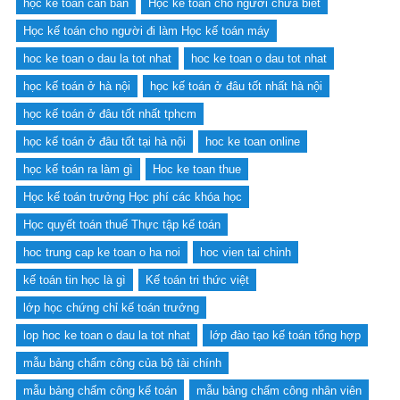
học kế toán căn bản
Học kế toán cho người chưa biết
Học kế toán cho người đi làm Học kế toán máy
hoc ke toan o dau la tot nhat
hoc ke toan o dau tot nhat
học kế toán ở hà nội
học kế toán ở đâu tốt nhất hà nội
học kế toán ở đâu tốt nhất tphcm
học kế toán ở đâu tốt tại hà nội
hoc ke toan online
học kế toán ra làm gì
Hoc ke toan thue
Học kế toán trưởng Học phí các khóa học
Học quyết toán thuế Thực tập kế toán
hoc trung cap ke toan o ha noi
hoc vien tai chinh
kế toán tin học là gì
Kế toán tri thức việt
lớp học chứng chỉ kế toán trưởng
lop hoc ke toan o dau la tot nhat
lớp đào tạo kế toán tổng hợp
mẫu bảng chấm công của bộ tài chính
mẫu bảng chấm công kế toán
mẫu bảng chấm công nhân viên