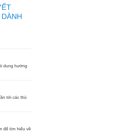
YẾT
 DÀNH
nội dung hướng
ần tới các thủ
n để tìm hiểu về