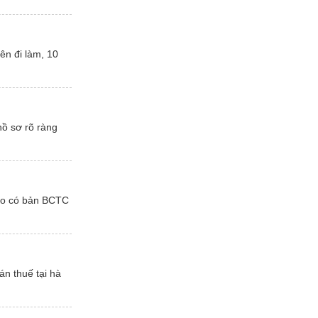
ên đi làm, 10
hồ sơ rõ ràng
cho có bản BCTC
n thuế tại hà