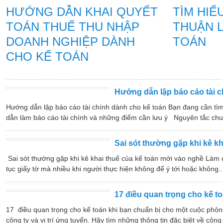
HƯỚNG DẪN KHAI QUYẾT
TÌM HIỂ
TOÁN THUẾ THU NHẬP
THUẬN L
DOANH NGHIỆP DÀNH
TOÁN
CHO KẾ TOÁN
Hướng dẫn lập báo cáo tài c
Hướng dẫn lập báo cáo tài chính dành cho kế toán Bạn đang cần tìm 
dẫn làm báo cáo tài chính và những điểm cần lưu ý Nguyên tắc chu
Sai sót thường gặp khi kê k
Sai sót thường gặp khi kê khai thuế của kế toán mới vào nghề Làm c
tục giấy tờ mà nhiều khi người thực hiện không để ý tới hoặc không..
17 điều quan trọng cho kế t
17 điều quan trọng cho kế toán khi bạn chuẩn bị cho một cuộc phỏn
công ty và vị trí ứng tuyển. Hãy tìm những thông tin đặc biệt về công t