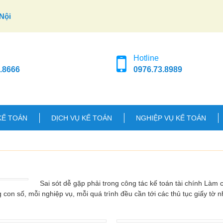
Nội
Hotline
.8666
0976.73.8989
KẾ TOÁN
DỊCH VỤ KẾ TOÁN
NGHIỆP VỤ KẾ TOÁN
Sai sót dễ gặp phải trong công tác kế toán tài chính Làm 
 con số, mỗi nghiệp vụ, mỗi quá trình đều cần tới các thủ tục giấy tờ n