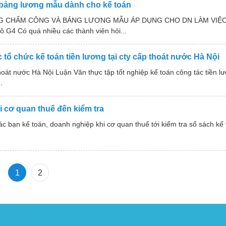
 bảng lương mẫu dành cho kế toán
n BẢNG CHẤM CÔNG VÀ BẢNG LƯƠNG MẪU ÁP DỤNG CHO DN LÀM VIỆC
ô G4 Có quá nhiều các thành viên hỏi...
 tổ chức kế toán tiền lương tại cty cấp thoát nước Hà Nội
 thoát nước Hà Nội Luận Văn thực tập tốt nghiệp kế toán công tác tiền 
.
i cơ quan thuế đến kiểm tra
c bạn kế toán, doanh nghiệp khi cơ quan thuế tới kiểm tra sổ sách k
1
2