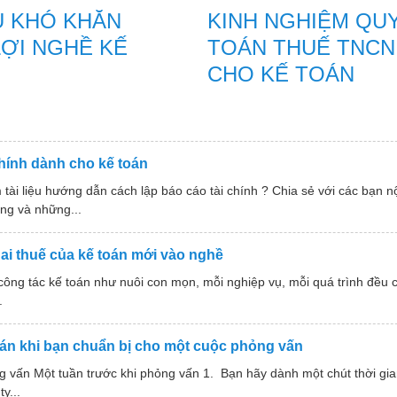
U KHÓ KHĂN
KINH NGHIỆM QU
ỢI NGHỀ KẾ
TOÁN THUẾ TNCN
CHO KẾ TOÁN
hính dành cho kế toán
tài liệu hướng dẫn cách lập báo cáo tài chính ? Chia sẻ với các bạn 
ng và những...
hai thuế của kế toán mới vào nghề
ông tác kế toán như nuôi con mọn, mỗi nghiệp vụ, mỗi quá trình đều c
.
oán khi bạn chuẩn bị cho một cuộc phỏng vấn
g vấn Một tuần trước khi phỏng vấn 1. Bạn hãy dành một chút thời gia
y...