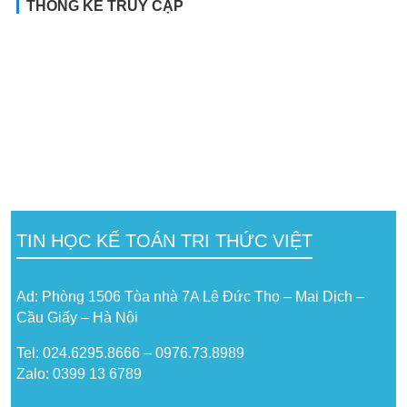
THỐNG KÊ TRUY CẬP
TIN HỌC KẾ TOÁN TRI THỨC VIỆT
Ad: Phòng 1506 Tòa nhà 7A Lê Đức Thọ – Mai Dịch –
Cầu Giấy – Hà Nội
Tel: 024.6295.8666 – 0976.73.8989
Zalo: 0399 13 6789