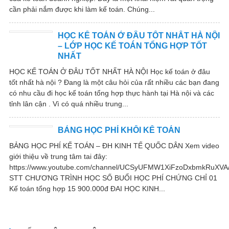
cần phải nắm được khi làm kế toán. Chúng...
HỌC KẾ TOÁN Ở ĐÂU TỐT NHẤT HÀ NỘI
– LỚP HỌC KẾ TOÁN TỔNG HỢP TỐT
NHẤT
HỌC KẾ TOÁN Ở ĐÂU TỐT NHẤT HÀ NỘI Học kế toán ở đâu
tốt nhất hà nội ? Đang là một câu hỏi của rất nhiều các bạn đang
có nhu cầu đi học kế toán tổng hợp thực hành tại Hà nội và các
tỉnh lân cận . Vì có quá nhiều trung...
BẢNG HỌC PHÍ KHỐI KẾ TOÁN
BẢNG HỌC PHÍ KẾ TOÁN – ĐH KINH TẾ QUỐC DÂN Xem video
giới thiệu về trung tâm tai đây:
https://www.youtube.com/channel/UCSyUFMW1XiFzoDxbmkRuXVA/
STT CHƯƠNG TRÌNH HỌC SỐ BUỔI HỌC PHÍ CHỨNG CHỈ 01
Kế toán tổng hợp 15 900.000đ ĐAI HỌC KINH...