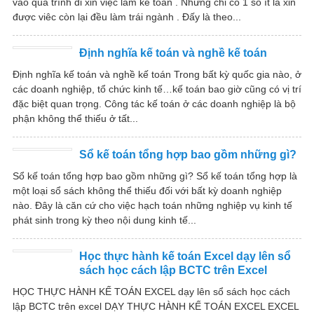
vào quá trình đi xin việc làm kế toán . Nhưng chỉ có 1 số ít là xin
được viêc còn lại đều làm trái ngành . Đấy là theo...
Định nghĩa kế toán và nghề kế toán
Định nghĩa kế toán và nghề kế toán Trong bất kỳ quốc gia nào, ở
các doanh nghiệp, tổ chức kinh tế…kế toán bao giờ cũng có vị trí
đặc biệt quan trọng. Công tác kế toán ở các doanh nghiệp là bộ
phận không thể thiếu ở tất...
Sổ kế toán tổng hợp bao gồm những gì?
Sổ kế toán tổng hợp bao gồm những gì? Sổ kế toán tổng hợp là
một loại sổ sách không thể thiếu đối với bất kỳ doanh nghiệp
nào. Đây là căn cứ cho việc hạch toán những nghiệp vụ kinh tế
phát sinh trong kỳ theo nội dung kinh tế...
Học thực hành kế toán Excel dạy lên sổ
sách học cách lập BCTC trên Excel
HỌC THỰC HÀNH KẾ TOÁN EXCEL dạy lên sổ sách học cách
lập BCTC trên excel DẠY THỰC HÀNH KẾ TOÁN EXCEL EXCEL