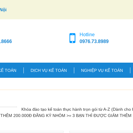
Nội
Hotline
.8666
0976.73.8989
KẾ TOÁN
DỊCH VỤ KẾ TOÁN
NGHIỆP VỤ KẾ TOÁN
Khóa đào tạo kế toán thực hành trọn gói từ A-Z (Dành cho h
M THÊM 200.000Đ ĐĂNG KÝ NHÓM >= 3 BẠN THÌ ĐƯỢC GIẢM THÊM 