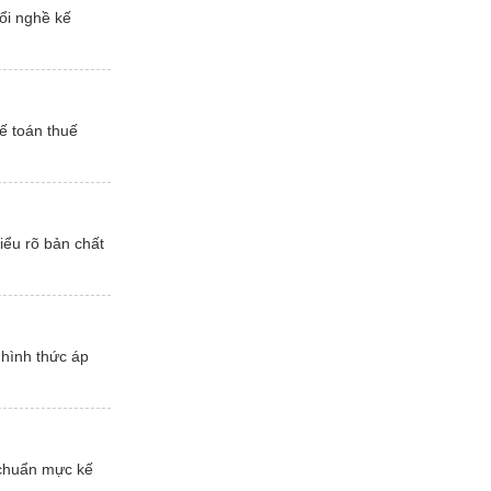
ổi nghề kế
ế toán thuế
iểu rõ bản chất
 hình thức áp
 chuẩn mực kế