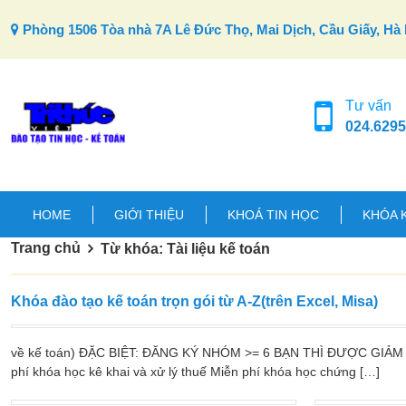
Skip to content
Phòng 1506 Tòa nhà 7A Lê Đức Thọ, Mai Dịch, Cầu Giấy, Hà 
Tư vấn
024.6295
HOME
GIỚI THIỆU
KHOÁ TIN HỌC
KHÓA 
Trang chủ
Từ khóa: Tài liệu kế toán
Khóa đào tạo kế toán trọn gói từ A-Z(trên Excel, Misa)
về kế toán) ĐẶC BIỆT: ĐĂNG KÝ NHÓM >= 6 BẠN THÌ ĐƯỢC GIẢ
phí khóa học kê khai và xử lý thuế Miễn phí khóa học chứng […]