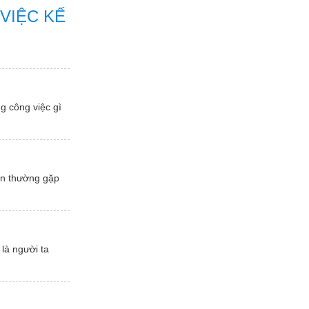
 VIỆC KẾ
g công việc gì
ấn thường gặp
là người ta