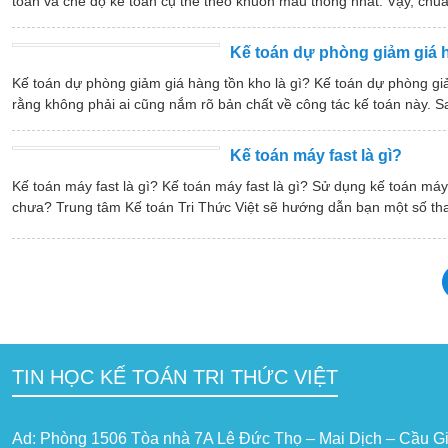
toán và chế độ kế toán cụ thể theo khuôn mẫu thống nhất. Vậy, chuẩ
Kế toán dự phòng giảm giá h
Kế toán dự phòng giảm giá hàng tồn kho là gì? Kế toán dự phòng gi
rằng không phải ai cũng nắm rõ bản chất về công tác kế toán này. S
Kế toán máy fast là gì?
Kế toán máy fast là gì? Kế toán máy fast là gì? Sử dụng kế toán m
chưa? Trung tâm Kế toán Tri Thức Việt sẽ hướng dẫn bạn một số thao
TIN HỌC KẾ TOÁN TRI THỨC VIỆT
Ad: Phòng 1506 Tòa nhà 7A Lê Đức Thọ – Mai Dịch – Cầu Gi