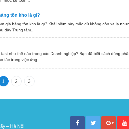
n mực kế toán...
àng tồn kho là gì?
ảm giá hàng tồn kho là gì? Khái niệm này mặc dù không còn xa lạ như
au đây Trung tâm...
áy fast như thế nào trong các Doanh nghiệp? Bạn đã biết cách dùng p
 tác trong việc ứng...
1
2
3
ấy – Hà Nội